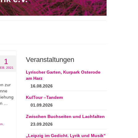
Veranstaltungen
1
FEB. 2021
Lyrischer Garten, Kurpark Osterode
am Harz
en zur
16.08.2026
anne
ziehung
KulTour –Tandem
 in …
01.09.2026
Zwischen Buchseiten und Lachfalten
23.09.2026
en
,
,
„Leipzig im Gedicht. Lyrik und Musik“