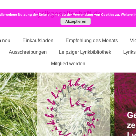
die weitere Nutzung der Seite stimmst du der Verwendung von Cookies zu.
Weitere I
Akzeptieren
m neu
Einkaufsladen
Empfehlung des Monats
Vi
Ausschreibungen
Leipziger Lyrikbibliothek
Lyrik
Mitglied werden