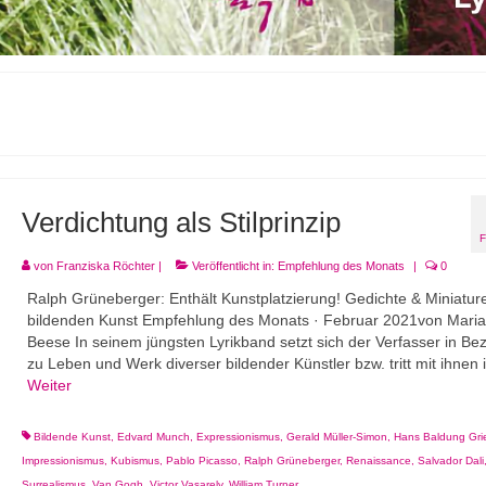
Verdichtung als Stilprinzip
von
Franziska Röchter
|
Veröffentlicht in:
Empfehlung des Monats
|
0
Ralph Grüneberger: Enthält Kunstplatzierung! Gedichte & Miniatur
bildenden Kunst Empfehlung des Monats · Februar 2021von Mari
Beese In seinem jüngsten Lyrikband setzt sich der Verfasser in Be
zu Leben und Werk diverser bildender Künstler bzw. tritt mit ihnen
Weiter
Bildende Kunst
,
Edvard Munch
,
Expressionismus
,
Gerald Müller-Simon
,
Hans Baldung Gri
Impressionismus
,
Kubismus
,
Pablo Picasso
,
Ralph Grüneberger
,
Renaissance
,
Salvador Dali
Surrealismus
,
Van Gogh
,
Victor Vasarely
,
William Turner