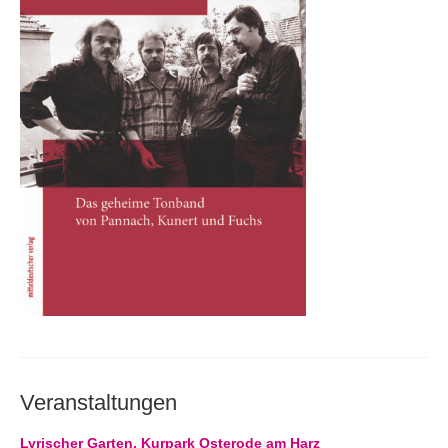
Andenken
Neuerscheinungen von Mitgliedern
Ausschreibungen
Leipziger Lyrikbibliothek
Lyrikschaufenster im Literaturhaus Leipzig
Mitglied werden
Veranstaltungen
Lyrischer Garten, Kurpark Osterode am Harz