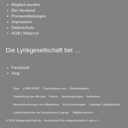
Mitglied werden
Der Vorstand
Pressemitteilungen
Impressum
Datenschutz
AGB | Widerruf
Die Lyrikgesellschaft bei …
Facebook
Xing
Start
LYRIK:POST
Poesiealbum neu
Einkaufsladen
Empfehlung des Monats
Videos
Veranstaltungen
Andenken
Neuerscheinungen von Mitgliedern
Ausschreibungen
Leipziger Lyrikbibliothek
Lyrikschaufenster im Literaturhaus Leipzig
Mitglied werden
© 2026 lyrikgesellschaft.de · Gesellschaft für zeitgenössische Lyrik e.V.