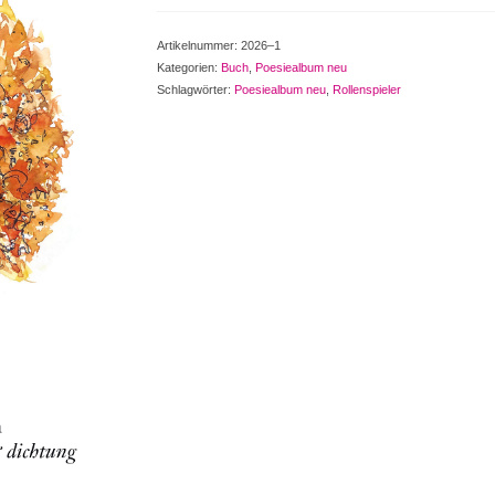
–
Tag
Artikelnummer:
2026–1
und
Kategorien:
Buch
,
Poesiealbum neu
Nacht
Schlagwörter:
Poesiealbum neu
,
Rollenspieler
–
Gedichte“
Menge