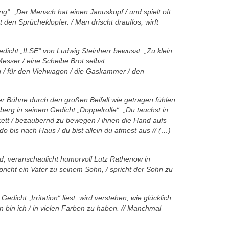
ung“:
„Der Mensch hat einen Januskopf / und spielt
oft
 den Sprücheklopfer. / Man drischt drauflos,
wirft
edicht „ILSE“ von Ludwig Steinherr bewusst:
„Zu klein
sser / eine Scheibe Brot selbst
g /
für den Viehwagon / die Gaskammer / den
der Bühne durch den großen Beifall wie getragen
fühlen
berg in seinem Gedicht
„Doppelrolle“: „Du tauchst in
ett /
bezaubernd zu bewegen / ihnen die Hand aufs
endo
bis nach Haus / du bist allein du atmest aus
// (…)
d, veranschaulicht humorvoll Lutz Rathenow
in
spricht ein Vater zu seinem Sohn, /
spricht der Sohn zu
edicht „Irritation“ liest, wird verstehen,
wie glücklich
n bin ich / in vielen Farben
zu haben. // Manchmal