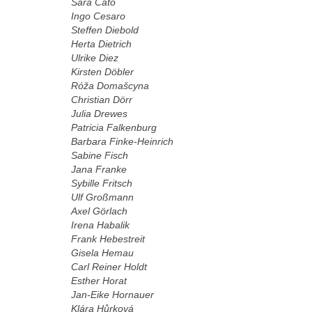
Sara Cato
Ingo Cesaro
Steffen Diebold
Herta Dietrich
Ulrike Diez
Kirsten Döbler
Róža Domašcyna
Christian Dörr
Julia Drewes
Patricia Falkenburg
Barbara Finke-Heinrich
Sabine Fisch
Jana Franke
Sybille Fritsch
Ulf Großmann
Axel Görlach
Irena Habalik
Frank Hebestreit
Gisela Hemau
Carl Reiner Holdt
Esther Horat
Jan-Eike Hornauer
Klára Hůrková