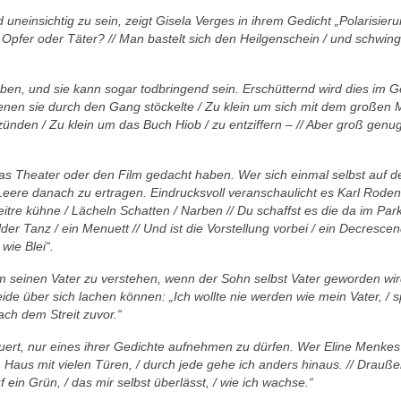
d uneinsichtig
zu sein, zeigt Gisela Verges in ihrem Gedicht „Polarisier
t
Opfer oder Täter? // Man bastelt sich den Heilgenschein /
und schwingt
uben,
und sie kann sogar todbringend sein. Erschütternd wird
dies im G
enen sie durch den Gang stöckelte / Zu klein um sich mit
dem großen Me
zünden / Zu klein
um das Buch Hiob / zu entziffern – // Aber groß genu
das
Theater oder den Film gedacht haben. Wer sich einmal
selbst auf 
e Leere danach zu ertragen. Eindrucksvoll veranschaulicht
es Karl Roden
eitre kühne / Lächeln
Schatten / Narben // Du schaffst es die da im Park
lder Tanz /
ein Menuett // Und ist die Vorstellung vorbei / ein Decresc
 wie Blei“.
um
seinen Vater zu verstehen, wenn der Sohn selbst Vater
geworden wir
eide über sich lachen können: „Ich wollte nie werden
wie mein Vater, / 
ach dem Streit zuvor.“
uert,
nur eines ihrer Gedichte aufnehmen zu dürfen. Wer
Eline Menkes G
 Haus mit vielen Türen, / durch jede gehe
ich anders hinaus. // Drauße
ein Grün, / das mir selbst überlässt,
/ wie ich wachse.“