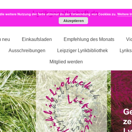
die weitere Nutzung der Seite stimmst du der Verwendung von Cookies zu.
Weitere I
Akzeptieren
m neu
Einkaufsladen
Empfehlung des Monats
Vi
Ausschreibungen
Leipziger Lyrikbibliothek
Lyrik
Mitglied werden