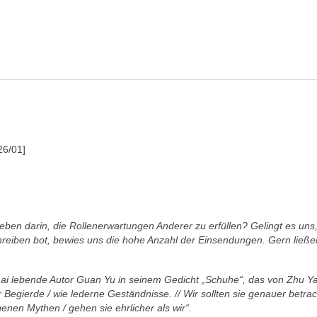
26/01]
 Leben
darin, die Rollenerwartungen Anderer zu erfüllen? Gelingt
es uns
hreiben
bot, bewies uns die hohe Anzahl der Einsendungen. Gern
ließ
hai lebende
Autor Guan Yu in seinem Gedicht „Schuhe“, das von
Zhu Ya
r Begierde / wie
lederne Geständnisse. // Wir sollten sie genauer betra
eigenen Mythen /
gehen sie ehrlicher als wir“.