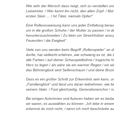
Wie sehr der Mensch dazu neigt, sich zu verstellen un
Leisetreter. / Wer kennt ihn nicht, den alten Zopf: / Bis
ersten Stein … / Ist Täter, niemals Opfer!“
Eine Rollenzuweisung kann uns jeder Entfaltung bera
um in die großen Schuhe / der Mutter zu passen /
in d
herunterzuschneiden
/ Zu klein um Streichhölzer anzu
Feuerofen / die
Ewigkeit“.
Viele von uns werden beim Begriff „Rollenspieler“ an 
durfte, hat vielleicht erfahren, wie schwierig
es ist, di
alle Farben / auf deiner
Schauspielbühne / tragische h
Herz zu
legen / als wäre sie ein warmer Regen / ein wi
das Bühnenglück wird Seifenschaum / und deine
Brust
Dass es ein großer Schritt zur Erkenntnis sein kann, 
„Familienglück“ und lässt uns daran teilnehmen,
wie b
seinem Vater. / Fast gleichzeitig, Generationenchor
/ n
Bei einigen Autorinnen und Autoren haben wir es beda
wir waren, es auswählen zu können: „Ich
lebe in einem
erkennst du mich nicht, / wenn
ich mich beschränke auf 