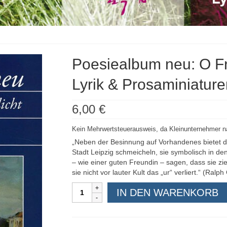
Poesiealbum neu: O Fr
Lyrik & Prosaminiature
6,00
€
Kein Mehrwertsteuerausweis, da Kleinunternehmer n
„Neben der Besinnung auf Vorhandenes bietet d
Stadt Leipzig schmeicheln, sie symbolisch in d
– wie einer guten Freundin – sagen, dass sie 
sie nicht vor lauter Kult das „ur“ verliert.“ (Ral
Poesiealbum
IN DEN WARENKORB
neu:
O
Freude.