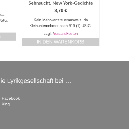
Sehnsucht. New York-Gedichte
8,70
€
 da
Kein Mehrwertsteuerausweis, da
UStG.
Kleinunternehmer nach §19 (1) UStG.
zzgl.
Versandkosten
B
IN DEN WARENKORB
ie Lyrikgesellschaft bei …
Facebook
Xing