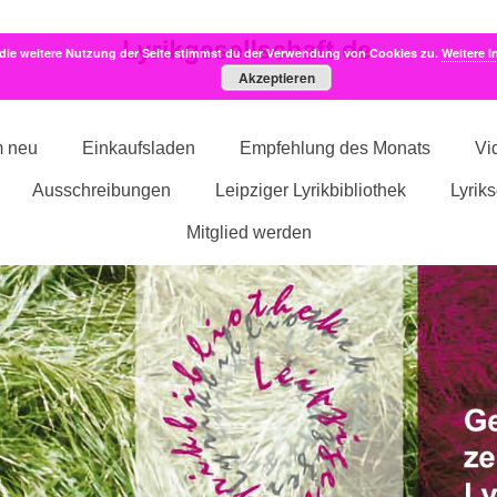
die weitere Nutzung der Seite stimmst du der Verwendung von Cookies zu.
Weitere I
Akzeptieren
m neu
Einkaufsladen
Empfehlung des Monats
Vi
Ausschreibungen
Leipziger Lyrikbibliothek
Lyrik
Mitglied werden