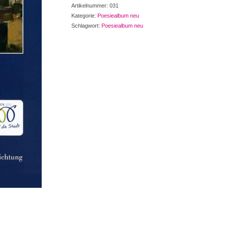
Leipzig
Artikelnummer:
031
im
Kategorie:
Poesiealbum neu
Gedicht.
Schlagwort:
Poesiealbum neu
Lyrik
&
Prosaminiaturen
Menge