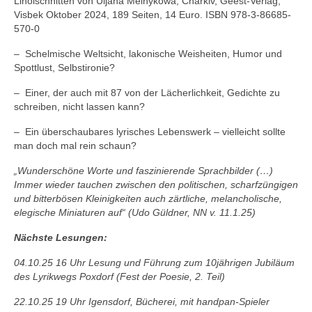
Linolschnitten von Uljana Melnykowa, Charkiv, Geest-Verlag,
Visbek Oktober 2024, 189 Seiten, 14 Euro. ISBN 978-3-86685-
570-0
– Schelmische Weltsicht, lakonische Weisheiten, Humor und
Spottlust, Selbstironie?
– Einer, der auch mit 87 von der Lächerlichkeit, Gedichte zu
schreiben, nicht lassen kann?
– Ein überschaubares lyrisches Lebenswerk – vielleicht sollte
man doch mal rein schaun?
„Wunderschöne Worte und faszinierende Sprachbilder (…)
Immer wieder tauchen zwischen den politischen, scharfzüngigen
und bitterbösen Kleinigkeiten auch zärtliche, melancholische,
elegische Miniaturen auf“ (Udo Güldner, NN v. 11.1.25)
Nächste Lesungen:
04.10.25 16 Uhr Lesung und Führung zum 10jährigen Jubiläum
des Lyrikwegs Poxdorf (Fest der Poesie, 2. Teil)
22.10.25 19 Uhr Igensdorf, Bücherei, mit handpan-Spieler