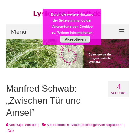
Durch die weitere Nutzung
der Seite stimmst du der
Verwendung von Cookies
Menü
zu.
Weitere Informationen
Akzeptieren
Start
LYRIK:POST
Poesiealbum neu
4
Einkaufsladen
Manfred Schwab:
AUG. 2025
Empfehlung des Monats
„Zwischen Tür und
Amsel“
Videos
Veranstaltungen
von
Ralph Schüller
|
Veröffentlicht in:
Neuerscheinungen von Mitgliedern
|
0