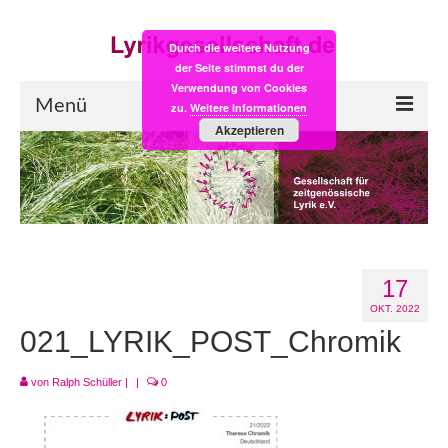
Durch die weitere Nutzung
der Seite stimmst du der
Verwendung von Cookies
Menü
zu.
Weitere Informationen
Akzeptieren
Start
LYRIK:POST
Poesiealbum neu
17
Einkaufsladen
OKT. 2022
Empfehlung des Monats
021_LYRIK_POST_Chromik
Videos
von
Ralph Schüller
|
|
0
Veranstaltungen