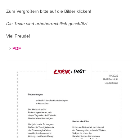
Andenken
Zum Vergrößern bitte auf die Bilder klicken!
Neuerscheinungen von Mitgliedern
Die Texte sind urheberrechtlich geschützt.
Ausschreibungen
Viel Freude!
Leipziger Lyrikbibliothek
–>
PDF
Lyrikschaufenster im Literaturhaus Leipzig
Mitglied werden