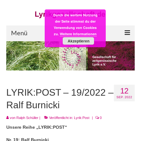
Durch die weitere Nutzung
der Seite stimmst du der
Verwendung von Cookies
Menü
zu.
Weitere Informationen
Akzeptieren
Start
LYRIK:POST
Poesiealbum neu
12
Einkaufsladen
LYRIK:POST – 19/2022 –
SEP. 2022
Empfehlung des Monats
Ralf Burnicki
Videos
von
Ralph Schüller
|
Veröffentlicht in:
Lyrik:Post
|
0
Unsere Reihe „LYRIK:POST“
Veranstaltungen
Nr. 19: Ralf Burnicki