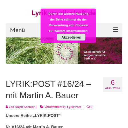
Durch die weitere Nutzung
der Seite stimmst du der
Verwendung von Cookies
Menü
zu.
Weitere Informationen
Akzeptieren
Start
LYRIK:POST
Poesiealbum neu
6
Einkaufsladen
LYRIK:POST #16/24 –
AUG. 2024
Empfehlung des Monats
mit Martin A. Bauer
Videos
von
Ralph Schüller
|
Veröffentlicht in:
Lyrik:Post
|
0
Unsere Reihe „LYRIK:POST“
Veranstaltungen
Nr. #16/24 mit Martin A. Bauer