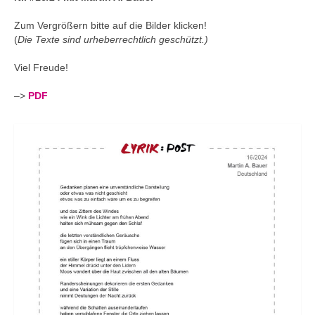
Andenken
Zum Vergrößern bitte auf die Bilder klicken!
Neuerscheinungen von Mitgliedern
(
Die Texte sind urheberrechtlich geschützt.)
Ausschreibungen
Viel Freude!
Leipziger Lyrikbibliothek
–>
PDF
Lyrikschaufenster im Literaturhaus Leipzig
Mitglied werden