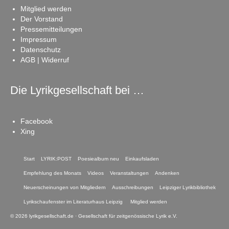
Mitglied werden
Der Vorstand
Pressemitteilungen
Impressum
Datenschutz
AGB | Widerruf
Die Lyrikgesellschaft bei …
Facebook
Xing
Start
LYRIK:POST
Poesiealbum neu
Einkaufsladen
Empfehlung des Monats
Videos
Veranstaltungen
Andenken
Neuerscheinungen von Mitgliedern
Ausschreibungen
Leipziger Lyrikbibliothek
Lyrikschaufenster im Literaturhaus Leipzig
Mitglied werden
© 2026 lyrikgesellschaft.de · Gesellschaft für zeitgenössische Lyrik e.V.