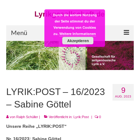
Durch die weitere Nutzung
der Seite stimmst du der
Verwendung von Cookies
Menü
zu.
Weitere Informationen
Akzeptieren
Start
LYRIK:POST
Poesiealbum neu
9
Einkaufsladen
LYRIK:POST – 16/2023
AUG. 2023
Empfehlung des Monats
– Sabine Göttel
Videos
von
Ralph Schüller
|
Veröffentlicht in:
Lyrik:Post
|
0
Unsere Reihe „LYRIK:POST“
Veranstaltungen
Nr. 16/2023:
Sabine Göttel