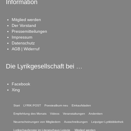
Information
Mitglied werden
Der Vorstand
Pressemitteilungen
Impressum
Datenschutz
AGB | Widerruf
Die Lyrikgesellschaft bei …
Facebook
Xing
Start
LYRIK:POST
Poesiealbum neu
Einkaufsladen
Empfehlung des Monats
Videos
Veranstaltungen
Andenken
Neuerscheinungen von Mitgliedern
Ausschreibungen
Leipziger Lyrikbibliothek
Lyrikschaufenster im Literaturhaus Leipzig
Mitglied werden