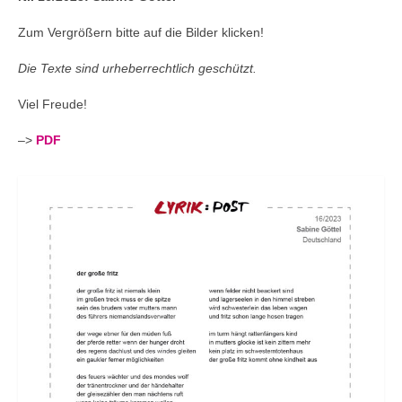
Andenken
Zum Vergrößern bitte auf die Bilder klicken!
Neuerscheinungen von Mitgliedern
Die Texte sind urheberrechtlich geschützt.
Ausschreibungen
Viel Freude!
Leipziger Lyrikbibliothek
–>
PDF
Lyrikschaufenster im Literaturhaus Leipzig
Mitglied werden