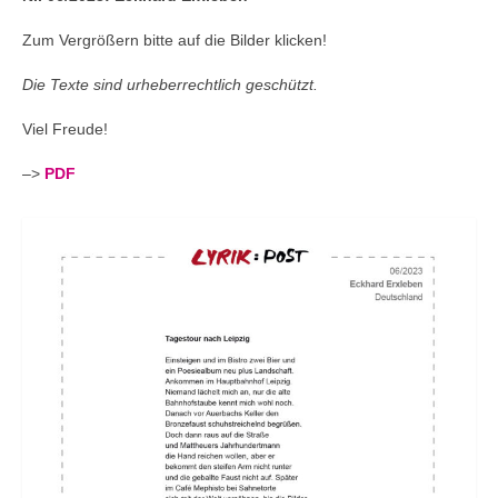
Andenken
Zum Vergrößern bitte auf die Bilder klicken!
Neuerscheinungen von Mitgliedern
Die Texte sind urheberrechtlich geschützt.
Ausschreibungen
Viel Freude!
Leipziger Lyrikbibliothek
–>
PDF
Lyrikschaufenster im Literaturhaus Leipzig
Mitglied werden