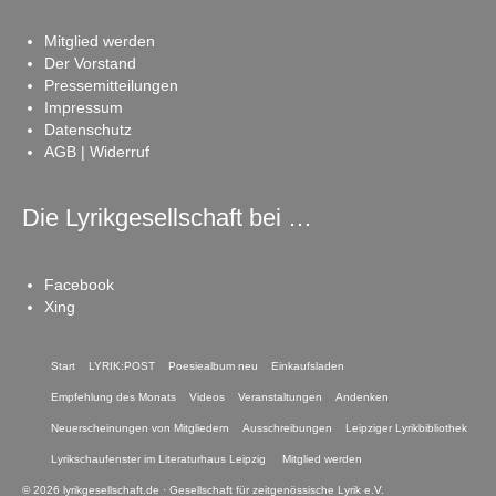
Mitglied werden
Der Vorstand
Pressemitteilungen
Impressum
Datenschutz
AGB | Widerruf
Die Lyrikgesellschaft bei …
Facebook
Xing
Start
LYRIK:POST
Poesiealbum neu
Einkaufsladen
Empfehlung des Monats
Videos
Veranstaltungen
Andenken
Neuerscheinungen von Mitgliedern
Ausschreibungen
Leipziger Lyrikbibliothek
Lyrikschaufenster im Literaturhaus Leipzig
Mitglied werden
© 2026 lyrikgesellschaft.de · Gesellschaft für zeitgenössische Lyrik e.V.