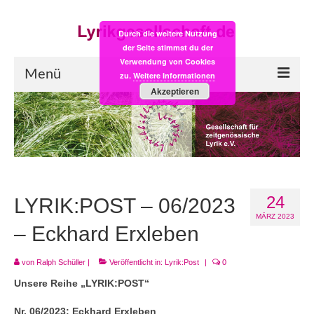
Durch die weitere Nutzung
der Seite stimmst du der
Verwendung von Cookies
Menü
zu.
Weitere Informationen
Akzeptieren
Start
LYRIK:POST
Poesiealbum neu
24
Einkaufsladen
LYRIK:POST – 06/2023
MÄRZ 2023
Empfehlung des Monats
– Eckhard Erxleben
Videos
von
Ralph Schüller
|
Veröffentlicht in:
Lyrik:Post
|
0
Unsere Reihe „LYRIK:POST“
Veranstaltungen
Nr. 06/2023: Eckhard Erxleben