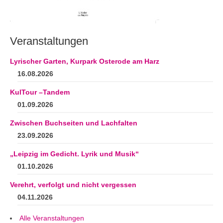
Andenken
Neuerscheinungen von Mitgliedern
Veranstaltungen
Ausschreibungen
Leipziger Lyrikbibliothek
Lyrischer Garten, Kurpark Osterode am Harz
16.08.2026
Lyrikschaufenster im Literaturhaus Leipzig
KulTour –Tandem
Mitglied werden
01.09.2026
Zwischen Buchseiten und Lachfalten
23.09.2026
„Leipzig im Gedicht. Lyrik und Musik“
01.10.2026
Verehrt, verfolgt und nicht vergessen
04.11.2026
Alle Veranstaltungen