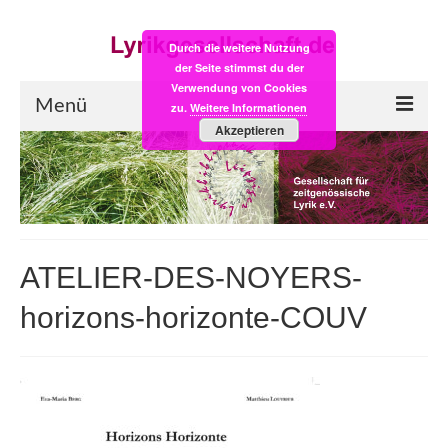
Durch die weitere Nutzung
der Seite stimmst du der
Verwendung von Cookies
Menü
zu.
Weitere Informationen
Akzeptieren
Start
LYRIK:POST
Poesiealbum neu
ATELIER-DES-NOYERS-
Einkaufsladen
horizons-horizonte-COUV
Empfehlung des Monats
Videos
Veranstaltungen