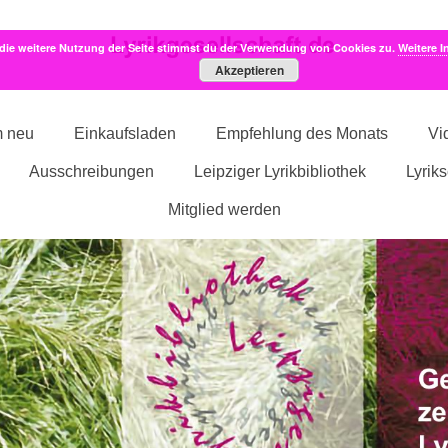
die weitere Nutzung der Seite stimmst du der Verwendung von Cookies zu.
Weitere I
Akzeptieren
m neu
Einkaufsladen
Empfehlung des Monats
Vi
Ausschreibungen
Leipziger Lyrikbibliothek
Lyrik
Mitglied werden