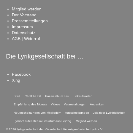
Mitglied werden
Der Vorstand
Pressemitteilungen
Impressum
Datenschutz
AGB | Widerruf
Die Lyrikgesellschaft bei …
Facebook
Xing
Start
LYRIK:POST
Poesiealbum neu
Einkaufsladen
Empfehlung des Monats
Videos
Veranstaltungen
Andenken
Neuerscheinungen von Mitgliedern
Ausschreibungen
Leipziger Lyrikbibliothek
Lyrikschaufenster im Literaturhaus Leipzig
Mitglied werden
© 2026 lyrikgesellschaft.de · Gesellschaft für zeitgenössische Lyrik e.V.