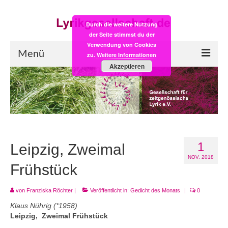
Durch die weitere Nutzung
der Seite stimmst du der
Verwendung von Cookies
Menü
zu.
Weitere Informationen
Akzeptieren
Start
LYRIK:POST
Poesiealbum neu
1
Einkaufsladen
Leipzig, Zweimal
NOV. 2018
Empfehlung des Monats
Frühstück
Videos
von
Franziska Röchter
|
Veröffentlicht in:
Gedicht des Monats
|
0
Klaus Nührig (*1958)
Veranstaltungen
Leipzig, Zweimal Frühstück