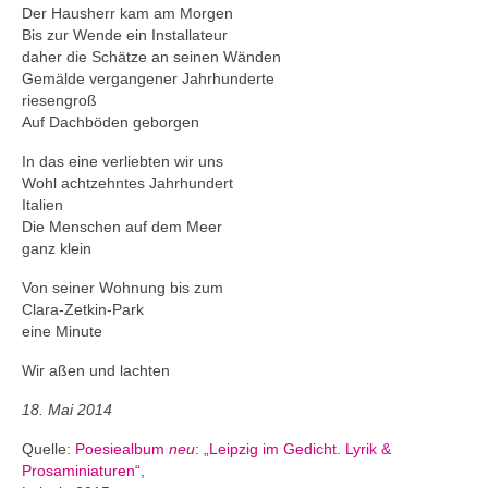
Andenken
Der Hausherr kam am Morgen
Bis zur Wende ein Installateur
Neuerscheinungen von Mitgliedern
daher die Schätze an seinen Wänden
Gemälde vergangener Jahrhunderte
Ausschreibungen
riesengroß
Auf Dachböden geborgen
Leipziger Lyrikbibliothek
In das eine verliebten wir uns
Lyrikschaufenster im Literaturhaus Leipzig
Wohl achtzehntes Jahrhundert
Italien
Mitglied werden
Die Menschen auf dem Meer
ganz klein
Von seiner Wohnung bis zum
Clara-Zetkin-Park
eine Minute
Wir aßen und lachten
18. Mai 2014
Quelle:
Poesiealbum
neu
: „Leipzig im Gedicht. Lyrik &
Prosaminiaturen“,