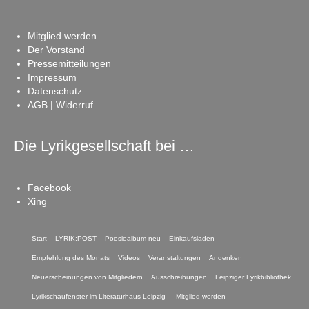
Mitglied werden
Der Vorstand
Pressemitteilungen
Impressum
Datenschutz
AGB | Widerruf
Die Lyrikgesellschaft bei …
Facebook
Xing
Start
LYRIK:POST
Poesiealbum neu
Einkaufsladen
Empfehlung des Monats
Videos
Veranstaltungen
Andenken
Neuerscheinungen von Mitgliedern
Ausschreibungen
Leipziger Lyrikbibliothek
Lyrikschaufenster im Literaturhaus Leipzig
Mitglied werden