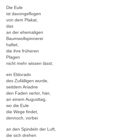
Andenken
Die Eule
Neuerscheinungen von Mitgliedern
ist davongeflogen
von dem Plakat,
Ausschreibungen
das
an der ehemaligen
Leipziger Lyrikbibliothek
Baumwollspinnerei
haftet,
Lyrikschaufenster im Literaturhaus Leipzig
die ihre früheren
Plagen
nicht mehr wissen lässt;
Mitglied werden
ein Eldorado
des Zufälligen wurde,
seitdem Ariadne
den Faden verlor, hier,
an einem Augusttag,
wo die Eule
die Wege findet,
dennoch, vorbei
an den Spindeln der Luft,
die sich drehen