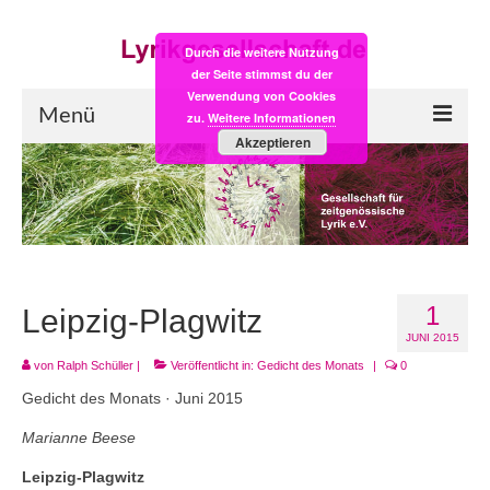
Durch die weitere Nutzung
der Seite stimmst du der
Verwendung von Cookies
Menü
zu.
Weitere Informationen
Akzeptieren
Start
LYRIK:POST
Poesiealbum neu
1
Einkaufsladen
Leipzig-Plagwitz
JUNI 2015
Empfehlung des Monats
von
Ralph Schüller
|
Veröffentlicht in:
Gedicht des Monats
|
0
Gedicht des Monats · Juni 2015
Videos
Marianne Beese
Veranstaltungen
Leipzig-Plagwitz