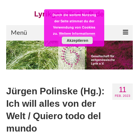
Durch die weitere Nutzung
der Seite stimmst du der
Verwendung von Cookies
Menü
zu.
Weitere Informationen
Akzeptieren
Start
LYRIK:POST
Poesiealbum neu
11
Einkaufsladen
Jürgen Polinske (Hg.):
FEB. 2023
Empfehlung des Monats
Ich will alles von der
Welt / Quiero todo del
Videos
mundo
Veranstaltungen