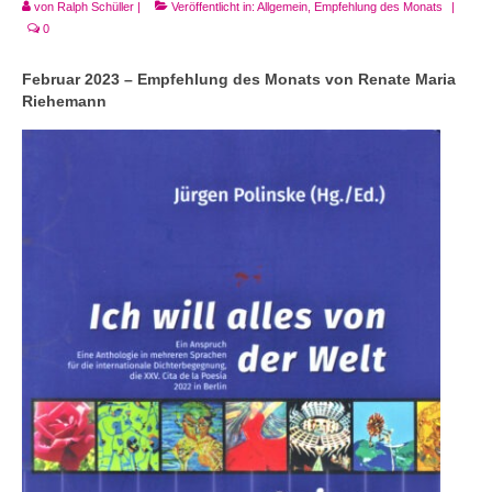
Andenken
von
Ralph Schüller
|
Veröffentlicht in:
Allgemein
,
Empfehlung des Monats
|
0
Neuerscheinungen von Mitgliedern
Februar 2023 – Empfehlung des Monats von Renate Maria
Ausschreibungen
Riehemann
Leipziger Lyrikbibliothek
Lyrikschaufenster im Literaturhaus Leipzig
Mitglied werden