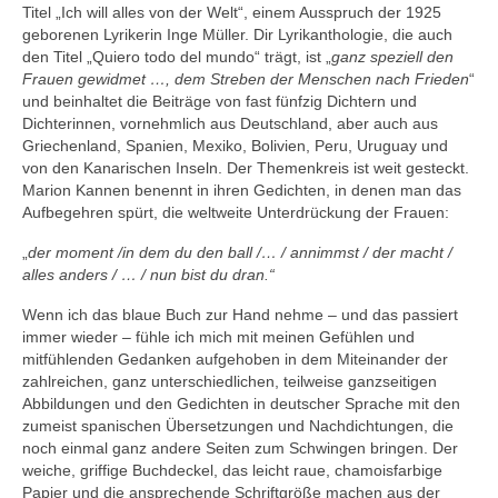
Titel „Ich will alles von der Welt“, einem Ausspruch der 1925
geborenen Lyrikerin Inge Müller. Dir Lyrikanthologie, die auch
den Titel „Quiero todo del mundo“ trägt, ist „
ganz speziell den
Frauen gewidmet …, dem Streben der Menschen nach Frieden
“
und beinhaltet die Beiträge von fast fünfzig Dichtern und
Dichterinnen, vornehmlich aus Deutschland, aber auch aus
Griechenland, Spanien, Mexiko, Bolivien, Peru, Uruguay und
von den Kanarischen Inseln. Der Themenkreis ist weit gesteckt.
Marion Kannen benennt in ihren Gedichten, in denen man das
Aufbegehren spürt, die weltweite Unterdrückung der Frauen:
„
der moment /in dem du den ball /… / annimmst / der macht /
alles anders / … / nun bist du dran.“
Wenn ich das blaue Buch zur Hand nehme – und das passiert
immer wieder – fühle ich mich mit meinen Gefühlen und
mitfühlenden Gedanken aufgehoben in dem Miteinander der
zahlreichen, ganz unterschiedlichen, teilweise ganzseitigen
Abbildungen und den Gedichten in deutscher Sprache mit den
zumeist spanischen Übersetzungen und Nachdichtungen, die
noch einmal ganz andere Seiten zum Schwingen bringen. Der
weiche, griffige Buchdeckel, das leicht raue, chamoisfarbige
Papier und die ansprechende Schriftgröße machen aus der