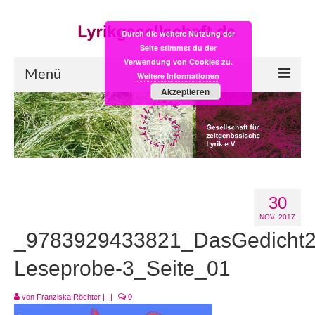
Durch die weitere Nutzung der
Seite stimmst du der
Verwendung von Cookies zu.
Menü
Weitere Informationen
Akzeptieren
Start
LYRIK:POST
Poesiealbum neu
30
Einkaufsladen
NOV. 2017
Empfehlung des Monats
_9783929433821_DasGedicht2
Videos
Leseprobe-3_Seite_01
Veranstaltungen
von
Franziska Röchter
|
|
0