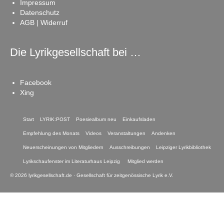
Impressum
Datenschutz
AGB | Widerruf
Die Lyrikgesellschaft bei …
Facebook
Xing
Start
LYRIK:POST
Poesiealbum neu
Einkaufsladen
Empfehlung des Monats
Videos
Veranstaltungen
Andenken
Neuerscheinungen von Mitgliedern
Ausschreibungen
Leipziger Lyrikbibliothek
Lyrikschaufenster im Literaturhaus Leipzig
Mitglied werden
© 2026 lyrikgesellschaft.de · Gesellschaft für zeitgenössische Lyrik e.V.