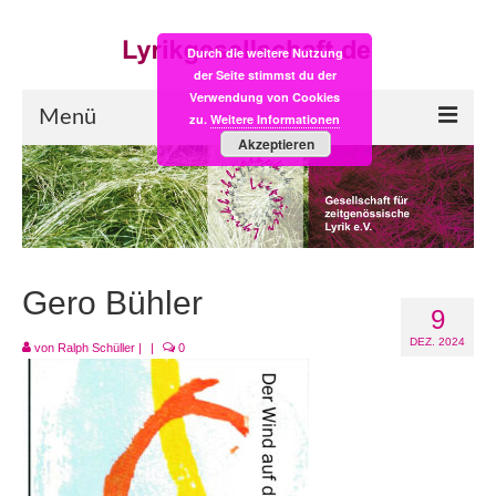
Durch die weitere Nutzung
der Seite stimmst du der
Verwendung von Cookies
Menü
zu.
Weitere Informationen
Akzeptieren
Start
LYRIK:POST
Poesiealbum neu
Gero Bühler
9
Einkaufsladen
DEZ. 2024
von
Ralph Schüller
|
|
0
Empfehlung des Monats
Videos
Veranstaltungen