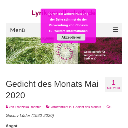
Durch die weitere Nutzung
der Seite stimmst du der
Verwendung von Cookies
Menü
zu.
Weitere Informationen
Akzeptieren
Start
LYRIK:POST
Poesiealbum neu
1
Einkaufsladen
Gedicht des Monats Mai
MAI 2020
Empfehlung des Monats
2020
Videos
von
Franziska Röchter
|
Veröffentlicht in:
Gedicht des Monats
|
0
Gustav Lüder (1930-2020)
Veranstaltungen
Angst