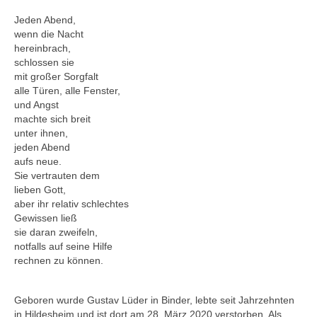
Andenken
Jeden Abend,
Neuerscheinungen von Mitgliedern
wenn die Nacht
hereinbrach,
Ausschreibungen
schlossen sie
mit großer Sorgfalt
Leipziger Lyrikbibliothek
alle Türen, alle Fenster,
und Angst
Lyrikschaufenster im Literaturhaus Leipzig
machte sich breit
unter ihnen,
Mitglied werden
jeden Abend
aufs neue.
Sie vertrauten dem
lieben Gott,
aber ihr relativ schlechtes
Gewissen ließ
sie daran zweifeln,
notfalls auf seine Hilfe
rechnen zu können.
Geboren wurde Gustav Lüder in Binder, lebte seit Jahrzehnten
in Hildesheim und ist dort am 28. März 2020 verstorben. Als