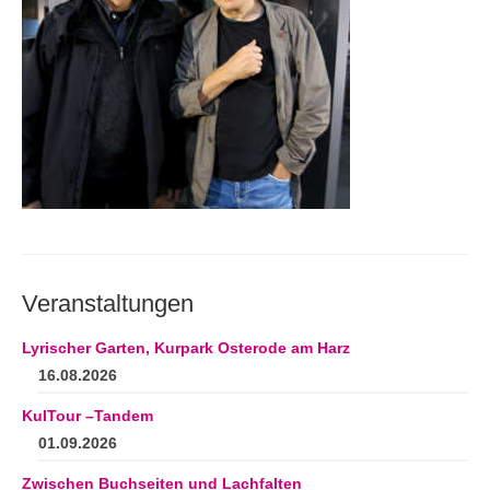
Andenken
Neuerscheinungen von Mitgliedern
Ausschreibungen
Leipziger Lyrikbibliothek
Lyrikschaufenster im Literaturhaus Leipzig
Mitglied werden
Veranstaltungen
Lyrischer Garten, Kurpark Osterode am Harz
16.08.2026
KulTour –Tandem
01.09.2026
Zwischen Buchseiten und Lachfalten