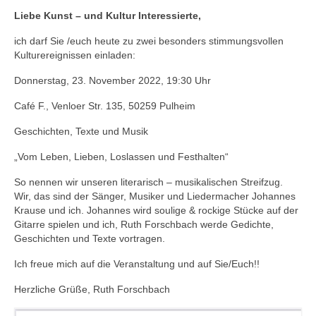
Andenken
Liebe Kunst – und Kultur Interessierte,
Neuerscheinungen von Mitgliedern
ich darf Sie /euch heute zu zwei besonders stimmungsvollen
Kulturereignissen einladen:
Ausschreibungen
Donnerstag, 23. November 2022, 19:30 Uhr
Leipziger Lyrikbibliothek
Café F., Venloer Str. 135, 50259 Pulheim
Lyrikschaufenster im Literaturhaus Leipzig
Geschichten, Texte und Musik
Mitglied werden
„Vom Leben, Lieben, Loslassen und Festhalten“
So nennen wir unseren literarisch – musikalischen Streifzug.
Wir, das sind der Sänger, Musiker und Liedermacher Johannes
Krause und ich. Johannes wird soulige & rockige Stücke auf der
Gitarre spielen und ich, Ruth Forschbach werde Gedichte,
Geschichten und Texte vortragen.
Ich freue mich auf die Veranstaltung und auf Sie/Euch!!
Herzliche Grüße, Ruth Forschbach