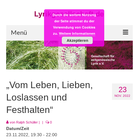
Durch die weitere Nutzung
der Seite stimmst du der
Verwendung von Cookies
Menü
zu.
Weitere Informationen
Akzeptieren
Start
LYRIK:POST
Poesiealbum neu
„Vom Leben, Lieben,
23
Einkaufsladen
Loslassen und
NOV. 2022
Empfehlung des Monats
Festhalten“
Videos
von
Ralph Schüller
|
|
0
Veranstaltungen
Datum/Zeit
23.11.2022, 19:30 - 22:00