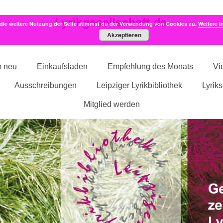
die weitere Nutzung der Seite stimmst du der Verwendung von Cookies zu.
Weitere I
Akzeptieren
m neu
Einkaufsladen
Empfehlung des Monats
Vi
Ausschreibungen
Leipziger Lyrikbibliothek
Lyrik
Mitglied werden