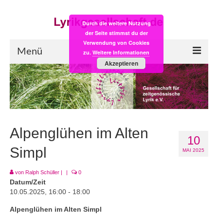
Durch die weitere Nutzung
der Seite stimmst du der
Verwendung von Cookies
Menü
zu.
Weitere Informationen
Akzeptieren
Start
LYRIK:POST
Poesiealbum neu
Alpenglühen im Alten
10
Einkaufsladen
Simpl
MAI 2025
Empfehlung des Monats
von
Ralph Schüller
|
|
0
Videos
Datum/Zeit
10.05.2025, 16:00 - 18:00
Veranstaltungen
Alpenglühen im Alten Simpl