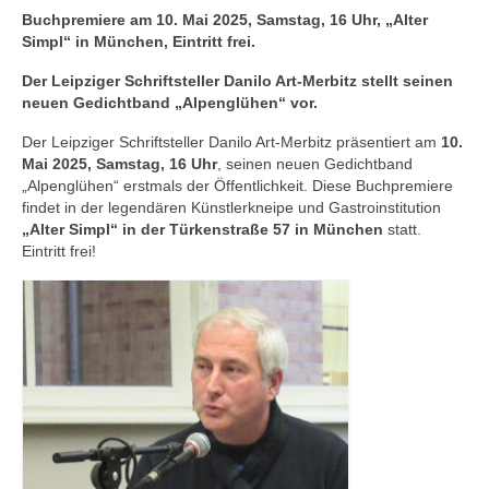
Andenken
Buchpremiere am 10. Mai 2025, Samstag, 16 Uhr, „Alter
Simpl“ in München, Eintritt frei.
Neuerscheinungen von Mitgliedern
Der Leipziger Schriftsteller Danilo Art-Merbitz stellt seinen
Ausschreibungen
neuen Gedichtband „Alpenglühen“ vor.
Leipziger Lyrikbibliothek
Der Leipziger Schriftsteller Danilo Art-Merbitz präsentiert am
10.
Mai 2025, Samstag, 16 Uhr
, seinen neuen Gedichtband
Lyrikschaufenster im Literaturhaus Leipzig
„Alpenglühen“ erstmals der Öffentlichkeit. Diese Buchpremiere
findet in der legendären Künstlerkneipe und Gastroinstitution
Mitglied werden
„Alter Simpl“ in der Türkenstraße 57 in München
statt.
Eintritt frei!