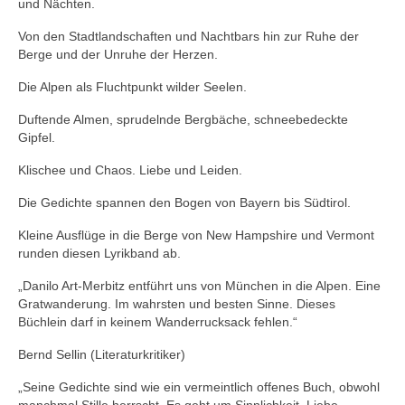
und Nächten.
Von den Stadtlandschaften und Nachtbars hin zur Ruhe der
Berge und der Unruhe der Herzen.
Die Alpen als Fluchtpunkt wilder Seelen.
Duftende Almen, sprudelnde Bergbäche, schneebedeckte
Gipfel.
Klischee und Chaos. Liebe und Leiden.
Die Gedichte spannen den Bogen von Bayern bis Südtirol.
Kleine Ausflüge in die Berge von New Hampshire und Vermont
runden diesen Lyrikband ab.
„Danilo Art-Merbitz entführt uns von München in die Alpen. Eine
Gratwanderung. Im wahrsten und besten Sinne. Dieses
Büchlein darf in keinem Wanderrucksack fehlen.“
Bernd Sellin (Literaturkritiker)
„Seine Gedichte sind wie ein vermeintlich offenes Buch, obwohl
manchmal Stille herrscht. Es geht um Sinnlichkeit, Liebe,