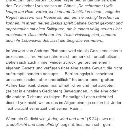
Die Autorin und Jurorin Sophie Reyer begründet die Vergabe
des Feldkircher Lyrikpreises an Göttel: „
Da schrammt Lyrik
knapp am Reim vorbei, ist Lied und Destillat in einem, zeigt die
Regeln dessen, was Poesie ist, auf, um sie ‚richtig‘ brechen zu
können: In ihrem neuen Zyklus spielt Sabine Göttel gekonnt und
unprätentiös mit alten Stilfiguren, die in einem völlig neuen Licht
erscheinen. Dass nicht nur ihre Texte vielseitig sind, sondern
auch ihr Lebenswandel, lässt die Biografie vermuten.
„
Im Vorwort von Andreas Platthaus wird sie als Gezeitendichterin
bezeichnet: „Ihre Verse nähern sich unmerklich, unaufhaltsam,
ziehen sich auch immer wieder zurück, gehorchen einem
eigenen Gesetz und verfügen über eine sanfte Gewalt, die nicht
auftrumpft, sondern anstupst — Berührungslyrik, scheinbar
umschmeichelnd, aber unerbittlich.“ Es bedarf einer großen
Aufmerksamkeit, diesen mal allmählichen und mal abrupten
(selbst in einzelnen Gedichten) Bewegungen, in die eine oder
die andere Richtung zu folgen. Einmaliges Lesen reicht bei
dieser Lyrik nicht, wie es das im Allgemeinen ja selten tut. Jeder
Text braucht seine Zeit und seinen Raum.
Wenn ein Gedicht wie
„feder, wind und teer“
(S.24) etwa mit
„trudelleicht und taumelhörig“
beginnt, liest man sehr gern