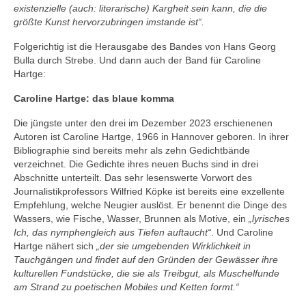
existenzielle (auch: literarische) Kargheit sein kann, die die
größte Kunst hervorzubringen imstande ist“.
Folgerichtig ist die Herausgabe des Bandes von Hans Georg
Bulla durch Strebe. Und dann auch der Band für Caroline
Hartge:
Caroline Hartge: das blaue komma
Die jüngste unter den drei im Dezember 2023 erschienenen
Autoren ist Caroline Hartge, 1966 in Hannover geboren. In ihrer
Bibliographie sind bereits mehr als zehn Gedichtbände
verzeichnet. Die Gedichte ihres neuen Buchs sind in drei
Abschnitte unterteilt. Das sehr lesenswerte Vorwort des
Journalistikprofessors Wilfried Köpke ist bereits eine exzellente
Empfehlung, welche Neugier auslöst. Er benennt die Dinge des
Wassers, wie Fische, Wasser, Brunnen als Motive, ein
„lyrisches
Ich, das nymphengleich aus Tiefen auftaucht“
. Und Caroline
Hartge nähert sich
„der sie umgebenden Wirklichkeit in
Tauchgängen und findet auf den Gründen der Gewässer ihre
kulturellen Fundstücke, die sie als Treibgut, als Muschelfunde
am Strand zu poetischen Mobiles und Ketten formt.“