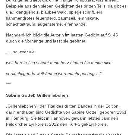
Durchgehend liebt Caroline Hartge Komposita, was erfreut.
Beispiele aus den sieben Gedichten des dritten Teils, da gibt es
u.a.: klanggehölz, blaubeerwald, spiegelschrift, ein
flammendrotes feuerpferd, zaumseil, lemniskate,
schachteltraum, augensterne, elfenhände.
Nachdenklich blickt die Autorin im letzten Gedicht auf S. 45
durch die Vorhänge und lässt sie geöffnet,
„… so weht die
welt herein / so schaut mein herz hinaus / in meine sich
verflüchtigende welt / mein wort macht gesang …“
***
Sabine Göttel: Grillenliebchen
„Grillenliebchen“, der Titel des dritten Bandes in der Edition,
darin enthalten sind Gedichte von Sabine Göttel, geboren 1961
in Homburg. Sie lebt in Hannover, gewann letztes Jahr den
Feldkircher Lyrikpreis, 2022 den Kurt-Sigel-Lyrikpreis.