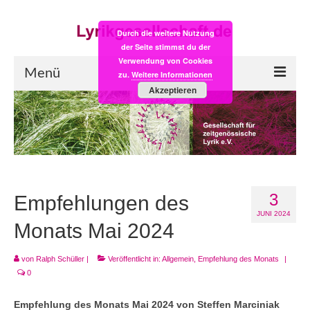
Durch die weitere Nutzung
der Seite stimmst du der
Verwendung von Cookies
Menü
zu.
Weitere Informationen
Akzeptieren
Start
LYRIK:POST
Poesiealbum neu
3
Einkaufsladen
Empfehlungen des
JUNI 2024
Empfehlung des Monats
Monats Mai 2024
Videos
von
Ralph Schüller
|
Veröffentlicht in:
Allgemein
,
Empfehlung des Monats
|
0
Veranstaltungen
Empfehlung des Monats Mai 2024
von Steffen Marciniak