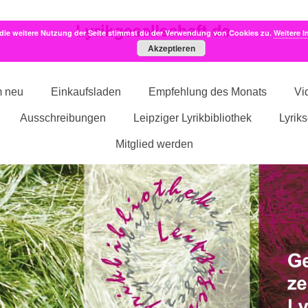
die weitere Nutzung der Seite stimmst du der Verwendung von Cookies zu.
Weitere I
Akzeptieren
m neu
Einkaufsladen
Empfehlung des Monats
Vi
Ausschreibungen
Leipziger Lyrikbibliothek
Lyrik
Mitglied werden