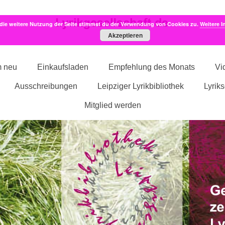
die weitere Nutzung der Seite stimmst du der Verwendung von Cookies zu.
Weitere I
Akzeptieren
m neu
Einkaufsladen
Empfehlung des Monats
Vi
Ausschreibungen
Leipziger Lyrikbibliothek
Lyrik
Mitglied werden