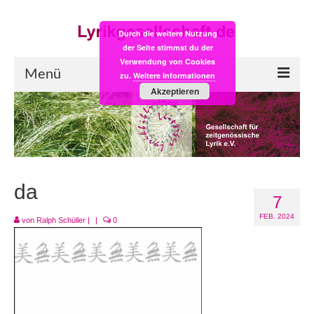
Durch die weitere Nutzung
der Seite stimmst du der
Verwendung von Cookies
Menü
zu.
Weitere Informationen
Akzeptieren
Start
LYRIK:POST
Poesiealbum neu
da
7
Einkaufsladen
FEB. 2024
von
Ralph Schüller
|
|
0
Empfehlung des Monats
Videos
Veranstaltungen