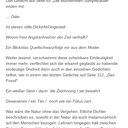
Das Gedicht auf Seite 65 „
Die wuchernden Sumpfkräuter
“
enden mit:
… Oder
Ist dieses stille Dickicht/Ungestalt
Wovon?/ein Angstschrei/vor der Zeit verhallt?
Ein Blick/das Quellschwarz/folgt mir aus dem Moder.
Weiter lesend, verschwimmt diese scheinbare Eindeutigkeit
immer mehr, verflechtet sich die erkannt geglaubt zu habende
eindeutige Dreiheit dann auch in den einzelnen Gedichten
selbst, wie in einem der letzten Gedichte auf Seite 112, „
Das
Fossil
“:
Ein weißer Stein / darin die Zeichnung / sie bewahrt
Gewesenes / ein Tier / noch wie ein Fötus zart.
Was wäre die Natur ohne das Vergehen. Etliche Dichter
beschreiben es, sowohl in der Natur als auch metamorphisch
auf den Menschen bezogen. Lehnert hingegen hält zwischen