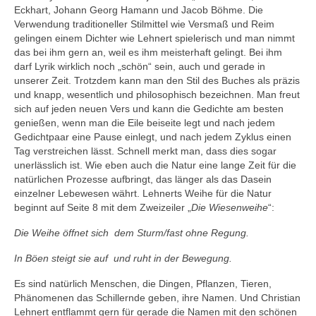
Eckhart, Johann Georg Hamann und Jacob Böhme. Die
Verwendung traditioneller Stilmittel wie Versmaß und Reim
gelingen einem Dichter wie Lehnert spielerisch und man nimmt
das bei ihm gern an, weil es ihm meisterhaft gelingt. Bei ihm
darf Lyrik wirklich noch „schön“ sein, auch und gerade in
unserer Zeit. Trotzdem kann man den Stil des Buches als präzis
und knapp, wesentlich und philosophisch bezeichnen. Man freut
sich auf jeden neuen Vers und kann die Gedichte am besten
genießen, wenn man die Eile beiseite legt und nach jedem
Gedichtpaar eine Pause einlegt, und nach jedem Zyklus einen
Tag verstreichen lässt. Schnell merkt man, dass dies sogar
unerlässlich ist. Wie eben auch die Natur eine lange Zeit für die
natürlichen Prozesse aufbringt, das länger als das Dasein
einzelner Lebewesen währt. Lehnerts Weihe für die Natur
beginnt auf Seite 8 mit dem Zweizeiler „
Die Wiesenweihe
“:
Die Weihe öffnet sich dem Sturm/fast ohne Regung.
In Böen steigt sie auf und ruht in der Bewegung.
Es sind natürlich Menschen, die Dingen, Pflanzen, Tieren,
Phänomenen das Schillernde geben, ihre Namen. Und Christian
Lehnert entflammt gern für gerade die Namen mit den schönen