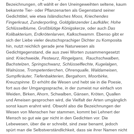
Bezeichnungen, oft wählt er den Uneingeweihten seltene, kaum
bekannte Tier- oder Pflanzenarten als Gegenstand seiner
Gedichttitel, wie etwa
Isländisches Moos, Kriechendes
Fingerkraut, Zunderporling, Goldglänzender Laufkäfer, Hohe
Schlüsselblume, Großblütige Königskerze
, oder auch
Das
Kolibakterium, Erdkrötenlarven, Kalkschwamm
. Ebenso gibt er
sich der Liebe vieler deutschsprachiger Dichter zu Komposita
hin, nutzt reichlich gerade jene Naturwesen als
Gedichtgegenstand, die aus zwei Worten zusammengesetzt
sind:
Kriechweide, Pestwurz, Ringelgans, Rauchschwalben,
Bachstelzen, Springschwanz, Schlüsselflechte, Kugelalgen,
Walnüsse, Trompetentierchen, Ohrenqualle, Waldameisen,
Sumpfkräuter, Tiefenbakterien, Bergahorn, Moorbirke,
Kreuzspinne
. Er erhöht die Wesen und hebt sie in die Poesie,
fort aus der Umgangssprache, in der zumeist nur einfach von
Weiden, Birken, Ahorn, Schwalben, Gänsen, Kröten, Quallen
und Ameisen gesprochen wird, die Vielfalt der Arten umgänglich
sonst kaum erahnt wird. Obwohl also die Bezeichnungen der
Wesen von Menschen her stammen, kommt bei Lehnert der
Mensch so gut wie gar nicht in den Gedichten vor. Die
Lebewesen, über die er schreibt, sind zwar benamt, jedoch
spürt man die Selbstverständlichkeit, dass sie ihrer Namen nicht