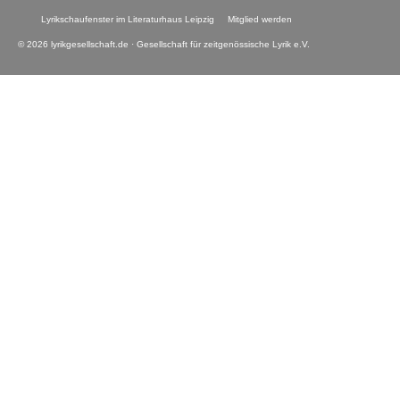
Lyrikschaufenster im Literaturhaus Leipzig
Mitglied werden
© 2026 lyrikgesellschaft.de · Gesellschaft für zeitgenössische Lyrik e.V.