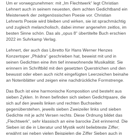
Um er vorwegzunehmen: mit „Im Flechtwerk“ legt Christian
Lehnert auch in seinem neuesten, dem achten Gedichtband ein
Meisterwerk der zeitgenössischen Poesie vor. Christian
Lehnerts Poesie wird bleiben und wirken, sie ist sprachmächtig
und zugleich melancholisch, dabei immer angenehm zeitlos, im
besten Sinne schön. Das als „opus 8“ übertitelte Buch erschien
2022 im Suhrkamp Verlag.
Lehnert, der auch das Libretto für Hans Werner Henzes
Konzertoper „Phädra“ geschrieben hat, beweist mit und in
seinen Gedichten eine ihm tief innewohnende Musikalität. Sie
erinnern im Schriftbild mit den gesetzten Querstrichen und den
bewusst oder eben auch nicht eingefügten Leerzeichen beinahe
an Notenblätter und zeigen eine nachdrückliche Formstrenge.
Das Buch ist eine harmonische Komposition und besteht aus
sieben Zyklen. In ihnen befinden sich sieben Gedichtpaare, die
sich auf den jeweils linken und rechten Buchseiten
gegenüberstehen, jeweils sieben Zweizeiler links und sieben
Gedichte mit je acht Versen rechts. Diese Ordnung bildet das
„Flechtwerk“, sehr klassisch an eine barocke Zeit erinnernd. Die
Sieben ist die in Literatur und Mystik wohl beliebteste Ziffer;
erwähnt sei neben vielen Beispielen die Ziffer Sieben auch in