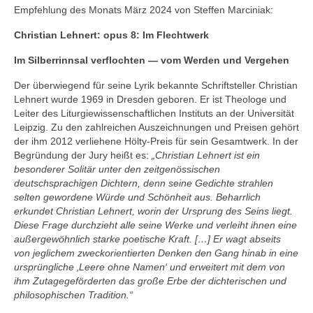
Empfehlung des Monats März 2024 von Steffen Marciniak:
Christian Lehnert: opus 8: Im Flechtwerk
Im Silberrinnsal verflochten — vom Werden und Vergehen
Der überwiegend für seine Lyrik bekannte Schriftsteller Christian
Lehnert wurde 1969 in Dresden geboren. Er ist Theologe und
Leiter des Liturgiewissenschaftlichen Instituts an der Universität
Leipzig. Zu den zahlreichen Auszeichnungen und Preisen gehört
der ihm 2012 verliehene Hölty-Preis für sein Gesamtwerk. In der
Begründung der Jury heißt es:
„Christian Lehnert ist ein
besonderer Solitär unter den zeitgenössischen
deutschsprachigen Dichtern, denn seine Gedichte strahlen
selten gewordene Würde und Schönheit aus. Beharrlich
erkundet Christian Lehnert, worin der Ursprung des Seins liegt.
Diese Frage durchzieht alle seine Werke und verleiht ihnen eine
außergewöhnlich starke poetische Kraft. […] Er wagt abseits
von jeglichem zweckorientierten Denken den Gang hinab in eine
ursprüngliche ‚Leere ohne Namen‘ und erweitert mit dem von
ihm Zutagegeförderten das große Erbe der dichterischen und
philosophischen Tradition.“