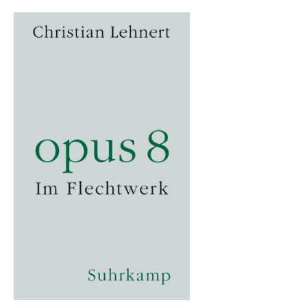
Andenken
Neuerscheinungen von Mitgliedern
Ausschreibungen
Leipziger Lyrikbibliothek
Lyrikschaufenster im Literaturhaus Leipzig
Mitglied werden