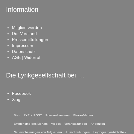
Information
Mitglied werden
Der Vorstand
Pressemitteilungen
Impressum
Datenschutz
AGB | Widerruf
Die Lyrikgesellschaft bei …
Facebook
Xing
Start
LYRIK:POST
Poesiealbum neu
Einkaufsladen
Empfehlung des Monats
Videos
Veranstaltungen
Andenken
Neuerscheinungen von Mitgliedern
Ausschreibungen
Leipziger Lyrikbibliothek