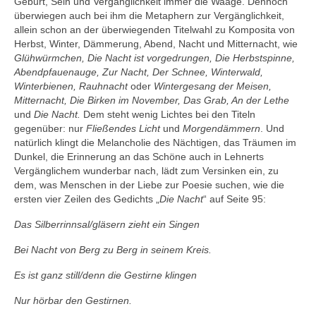
Geburt, Sein und Vergänglichkeit immer die Waage. Dennoch
überwiegen auch bei ihm die Metaphern zur Vergänglichkeit,
allein schon an der überwiegenden Titelwahl zu Komposita von
Herbst, Winter, Dämmerung, Abend, Nacht und Mitternacht, wie
Glühwürmchen, Die Nacht ist vorgedrungen, Die Herbstspinne,
Abendpfauenauge, Zur Nacht, Der Schnee, Winterwald,
Winterbienen, Rauhnacht
oder
Wintergesang der Meisen,
Mitternacht, Die Birken im November, Das Grab, An der Lethe
und
Die Nacht.
Dem steht wenig Lichtes bei den Titeln
gegenüber: nur
Fließendes Licht
und
Morgendämmern
. Und
natürlich klingt die Melancholie des Nächtigen, das Träumen im
Dunkel, die Erinnerung an das Schöne auch in Lehnerts
Vergänglichem wunderbar nach, lädt zum Versinken ein, zu
dem, was Menschen in der Liebe zur Poesie suchen, wie die
ersten vier Zeilen des Gedichts „
Die Nacht
“ auf Seite 95:
Das Silberrinnsal/gläsern zieht ein Singen
Bei Nacht von Berg zu Berg in seinem Kreis.
Es ist ganz still/denn die Gestirne klingen
Nur hörbar den Gestirnen.