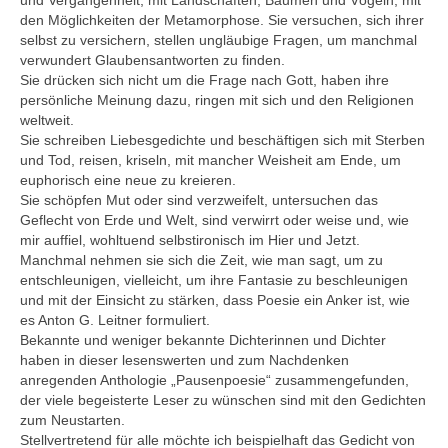
und Vergangenheit, mit Landschaften, Bäumen und Vögeln, mit
den Möglichkeiten der Metamorphose. Sie versuchen, sich ihrer
selbst zu versichern, stellen ungläubige Fragen, um manchmal
verwundert Glaubensantworten zu finden.
Sie drücken sich nicht um die Frage nach Gott, haben ihre
persönliche Meinung dazu, ringen mit sich und den Religionen
weltweit.
Sie schreiben Liebesgedichte und beschäftigen sich mit Sterben
und Tod, reisen, kriseln, mit mancher Weisheit am Ende, um
euphorisch eine neue zu kreieren.
Sie schöpfen Mut oder sind verzweifelt, untersuchen das
Geflecht von Erde und Welt, sind verwirrt oder weise und, wie
mir auffiel, wohltuend selbstironisch im Hier und Jetzt.
Manchmal nehmen sie sich die Zeit, wie man sagt, um zu
entschleunigen, vielleicht, um ihre Fantasie zu beschleunigen
und mit der Einsicht zu stärken, dass Poesie ein Anker ist, wie
es Anton G. Leitner formuliert.
Bekannte und weniger bekannte Dichterinnen und Dichter
haben in dieser lesenswerten und zum Nachdenken
anregenden Anthologie „Pausenpoesie“ zusammengefunden,
der viele begeisterte Leser zu wünschen sind mit den Gedichten
zum Neustarten.
Stellvertretend für alle möchte ich beispielhaft das Gedicht von