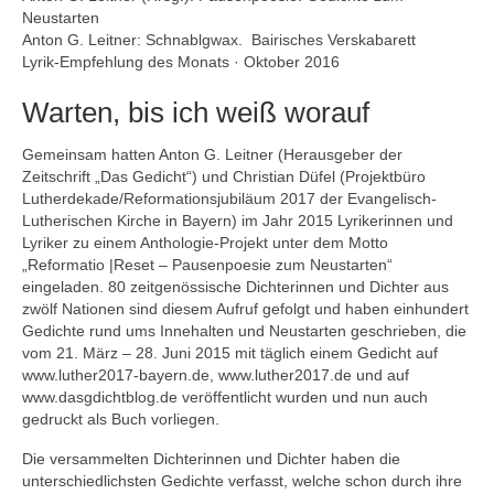
Andenken
Neustarten
Anton G. Leitner: Schnablgwax. Bairisches Verskabarett
Neuerscheinungen von Mitgliedern
Lyrik-Empfehlung des Monats · Oktober 2016
Ausschreibungen
Warten, bis ich weiß worauf
Leipziger Lyrikbibliothek
Gemeinsam hatten Anton G. Leitner (Herausgeber der
Zeitschrift „Das Gedicht“) und Christian Düfel (Projektbüro
Lyrikschaufenster im Literaturhaus Leipzig
Lutherdekade/Reformationsjubiläum 2017 der Evangelisch-
Lutherischen Kirche in Bayern) im Jahr 2015 Lyrikerinnen und
Mitglied werden
Lyriker zu einem Anthologie-Projekt unter dem Motto
„Reformatio |Reset – Pausenpoesie zum Neustarten“
eingeladen. 80 zeitgenössische Dichterinnen und Dichter aus
zwölf Nationen sind diesem Aufruf gefolgt und haben einhundert
Gedichte rund ums Innehalten und Neustarten geschrieben, die
vom 21. März – 28. Juni 2015 mit täglich einem Gedicht auf
www.luther2017-bayern.de, www.luther2017.de und auf
www.dasgdichtblog.de veröffentlicht wurden und nun auch
gedruckt als Buch vorliegen.
Die versammelten Dichterinnen und Dichter haben die
unterschiedlichsten Gedichte verfasst, welche schon durch ihre