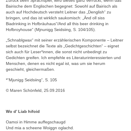
Zurück beim Sprachspiel, wird dieses ganz verrückt, wenn das
Bairische dem Englischen begegnet: Sowohl auf Bairisch als
auch auf Hochdeutsch versteht Leitner das „Denglish“ zu
bringen, und das ist wirklich saukomisch: „Änd oll siss
Biadrinking in Hofbräuhaus“/And all this beer drinking in
Hofbroyhouse“ (Mjnunigg Seidsiing, S. 104/105).
„Schnablgwax“ mit seiner erzählerischen Komponente – Leitner
selbst bezeichnet die Texte als „Gedichtgeschichten“ – eignet
sich auch für Leser*innen, die sonst nicht unbedingt zu
Gedichten greifen. Ich empfehle es Literaturinteressierten und
Menschen, denen es nicht egal ist, was um sie herum
geschieht, gleichermaßen.
*“Mjunigg Seidsiing“, S. 105
© Maren Schönfeld, 25.09.2016
Wo d’ Liab hifoid
Oamoi in Himme auffegschaugd
Und mia a scheene Woiggn oglachd.