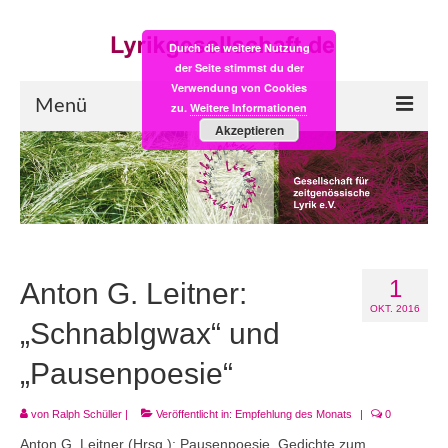
Durch die weitere Nutzung
der Seite stimmst du der
Verwendung von Cookies
Menü
zu.
Weitere Informationen
Akzeptieren
Start
LYRIK:POST
Poesiealbum neu
1
Einkaufsladen
Anton G. Leitner:
OKT. 2016
Empfehlung des Monats
„Schnablgwax“ und
„Pausenpoesie“
Videos
Veranstaltungen
von
Ralph Schüller
|
Veröffentlicht in:
Empfehlung des Monats
|
0
Anton G. Leitner (Hrsg.): Pausenpoesie. Gedichte zum