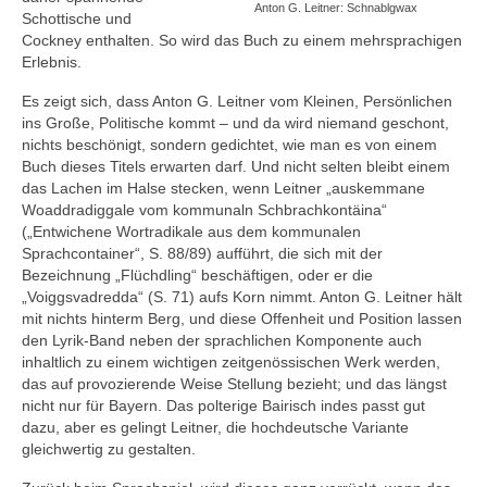
Anton G. Leitner: Schnablgwax
Schottische und
Cockney enthalten. So wird das Buch zu einem mehrsprachigen
Erlebnis.
Es zeigt sich, dass Anton G. Leitner vom Kleinen, Persönlichen
ins Große, Politische kommt – und da wird niemand geschont,
nichts beschönigt, sondern gedichtet, wie man es von einem
Buch dieses Titels erwarten darf. Und nicht selten bleibt einem
das Lachen im Halse stecken, wenn Leitner „auskemmane
Woaddradiggale vom kommunaln Schbrachkontäina“
(„Entwichene Wortradikale aus dem kommunalen
Sprachcontainer“, S. 88/89) aufführt, die sich mit der
Bezeichnung „Flüchdling“ beschäftigen, oder er die
„Voiggsvadredda“ (S. 71) aufs Korn nimmt. Anton G. Leitner hält
mit nichts hinterm Berg, und diese Offenheit und Position lassen
den Lyrik-Band neben der sprachlichen Komponente auch
inhaltlich zu einem wichtigen zeitgenössischen Werk werden,
das auf provozierende Weise Stellung bezieht; und das längst
nicht nur für Bayern. Das polterige Bairisch indes passt gut
dazu, aber es gelingt Leitner, die hochdeutsche Variante
gleichwertig zu gestalten.