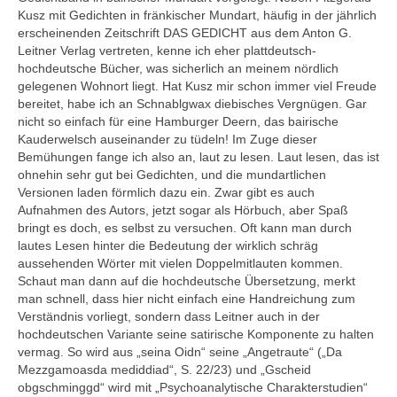
Kusz mit Gedichten in fränkischer Mundart, häufig in der jährlich
erscheinenden Zeitschrift DAS GEDICHT aus dem Anton G.
Leitner Verlag vertreten, kenne ich eher plattdeutsch-
hochdeutsche Bücher, was sicherlich an meinem nördlich
gelegenen Wohnort liegt. Hat Kusz mir schon immer viel Freude
bereitet, habe ich an Schnablgwax diebisches Vergnügen. Gar
nicht so einfach für eine Hamburger Deern, das bairische
Kauderwelsch auseinander zu tüdeln! Im Zuge dieser
Bemühungen fange ich also an, laut zu lesen. Laut lesen, das ist
ohnehin sehr gut bei Gedichten, und die mundartlichen
Versionen laden förmlich dazu ein. Zwar gibt es auch
Aufnahmen des Autors, jetzt sogar als Hörbuch, aber Spaß
bringt es doch, es selbst zu versuchen. Oft kann man durch
lautes Lesen hinter die Bedeutung der wirklich schräg
aussehenden Wörter mit vielen Doppelmitlauten kommen.
Schaut man dann auf die hochdeutsche Übersetzung, merkt
man schnell, dass hier nicht einfach eine Handreichung zum
Verständnis vorliegt, sondern dass Leitner auch in der
hochdeutschen Variante seine satirische Komponente zu halten
vermag. So wird aus „seina Oidn“ seine „Angetraute“ („Da
Mezzgamoasda mediddiad“, S. 22/23) und „Gscheid
obgschminggd“ wird mit „Psychoanalytische Charakterstudien“