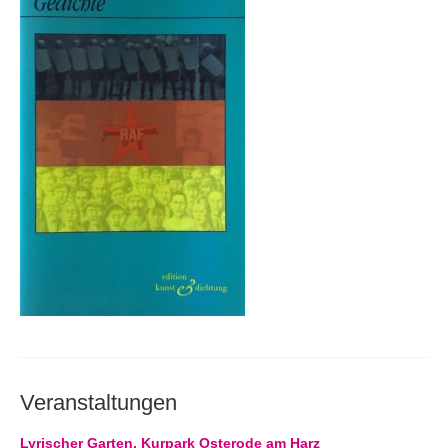
Andenken
Neuerscheinungen von Mitgliedern
Ausschreibungen
Leipziger Lyrikbibliothek
Lyrikschaufenster im Literaturhaus Leipzig
Mitglied werden
Veranstaltungen
Lyrischer Garten, Kurpark Osterode am Harz