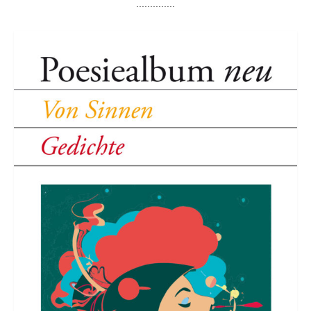
..............