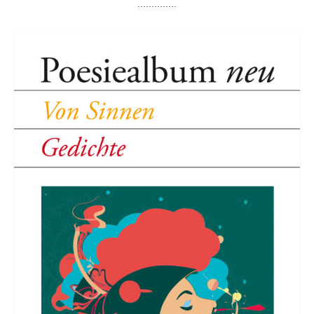
..............