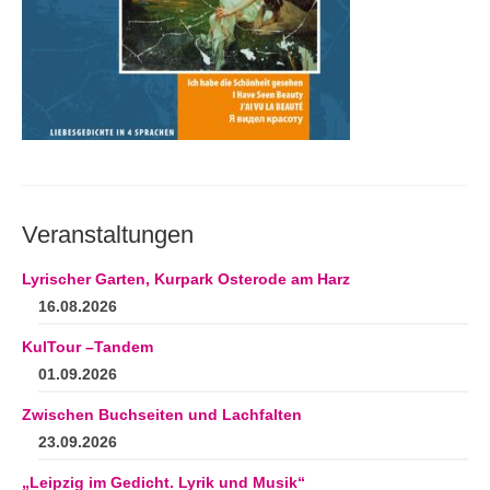
Andenken
Neuerscheinungen von Mitgliedern
Ausschreibungen
Leipziger Lyrikbibliothek
Lyrikschaufenster im Literaturhaus Leipzig
Mitglied werden
Veranstaltungen
Lyrischer Garten, Kurpark Osterode am Harz
16.08.2026
KulTour –Tandem
01.09.2026
Zwischen Buchseiten und Lachfalten
23.09.2026
„Leipzig im Gedicht. Lyrik und Musik“