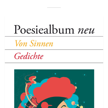
..............