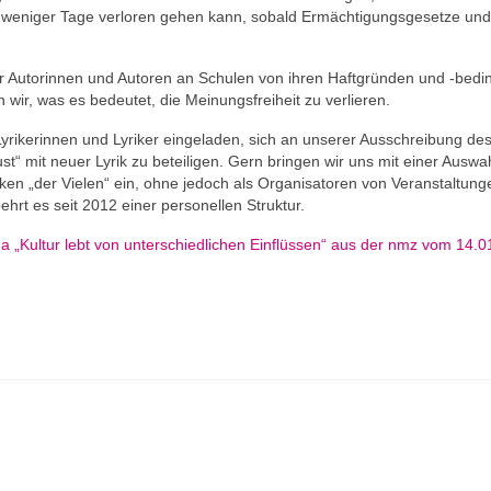
en weniger Tage verloren gehen kann, sobald Ermächtigungsgesetze und
er Autorinnen und Autoren an Schulen von ihren Haftgründen und -bed
 wir, was es bedeutet, die Meinungsfreiheit zu verlieren.
rikerinnen und Lyriker eingeladen, sich an unserer Ausschreibung de
t“ mit neuer Lyrik zu beteiligen. Gern bringen wir uns mit einer Auswa
rken „der Vielen“ ein, ohne jedoch als Organisatoren von Veranstaltun
hrt es seit 2012 einer personellen Struktur.
a „Kultur lebt von unterschiedlichen Einflüssen“ aus der nmz vom 14.