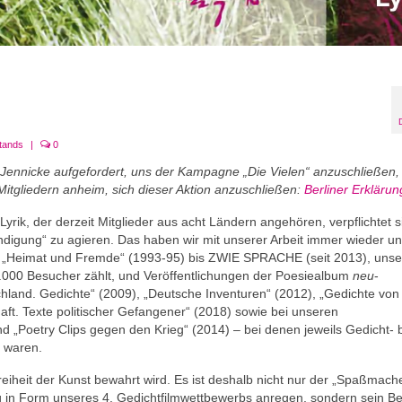
tands
|
0
i Jennicke aufgefordert, uns der Kampagne „Die Vielen“ anzuschließen
 Mitgliedern anheim, sich dieser Aktion anzuschließen:
Berliner Erklärun
yrik, der derzeit Mitglieder aus acht Ländern angehören, verpflichtet s
ndigung“ zu agieren. Das haben wir mit unserer Arbeit immer wieder un
von „Heimat und Fremde“ (1993-95) bis ZWIE SPRACHE (seit 2013), unse
6.000 Besucher zählt, und Veröffentlichungen der Poesiealbum
neu
-
hland. Gedichte“ (2009), „Deutsche Inventuren“ (2012), „Gedichte von
ft. Texte politischer Gefangener“ (2018) sowie bei unseren
d „Poetry Clips gegen den Krieg“ (2014) – bei denen jeweils Gedicht- 
t waren.
reiheit der Kunst bewahrt wird. Es ist deshalb nicht nur der „Spaßmach
g in Form unseres 4. Gedichtfilmwettbewerbs anregen, sondern sein Be