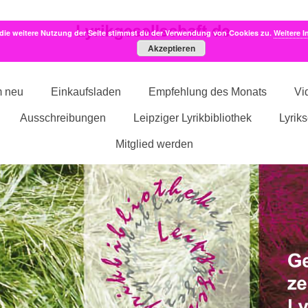
die weitere Nutzung der Seite stimmst du der Verwendung von Cookies zu.
Weitere I
Akzeptieren
m neu
Einkaufsladen
Empfehlung des Monats
Vi
Ausschreibungen
Leipziger Lyrikbibliothek
Lyrik
Mitglied werden