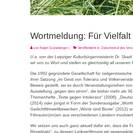
Wortmeldung: Für Vielfalt
von
Ralph Grüneberger
|
Veröffentlicht in:
Zwischenruf des Vors
U.a. von der Leipziger Kulturbürgermeisterin Dr. Skad
wir uns zu Wort und stellen es gleichzeitig all unseren
Die 1992 gegründete Gesellschaft für zeitgenössische L
ihrer Satzung „im Geist von Toleranz und Völkerverstä
Beweis gestellt, sei es durch Veranstaltungsreihen 
Ausstellung „gegen den strom“, die bisher mehr als 3
Themenhefte „Texte gegen Intoleranz“ (2008), „Deutsc
(2014) oder jüngst in Form der Sonderausgabe „Wortha
Gedichtfilmwettbewerben „Worte sind Boote“ (2012) un
Filmautor(inn)en aus verschiedenen Ländern involvier
Wir setzen uns auch ganz aktuell dafür ein, dass die F
Ringelnatz“, zu dessen Lyrikverfilmung wir gegenwärti