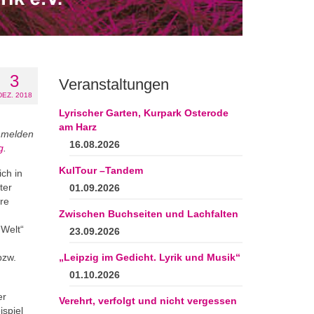
3
Veranstaltungen
DEZ. 2018
Lyrischer Garten, Kurpark Osterode
am Harz
, melden
16.08.2026
g
.
KulTour –Tandem
ich in
ter
01.09.2026
re
Zwischen Buchseiten und Lachfalten
 Welt“
23.09.2026
bzw.
„Leipzig im Gedicht. Lyrik und Musik“
01.10.2026
er
Verehrt, verfolgt und nicht vergessen
ispiel