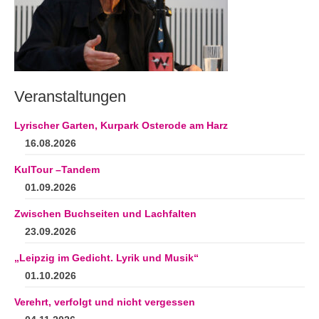
Andenken
Neuerscheinungen von Mitgliedern
Ausschreibungen
Leipziger Lyrikbibliothek
Veranstaltungen
Lyrikschaufenster im Literaturhaus Leipzig
Lyrischer Garten, Kurpark Osterode am Harz
16.08.2026
Mitglied werden
KulTour –Tandem
01.09.2026
Zwischen Buchseiten und Lachfalten
23.09.2026
„Leipzig im Gedicht. Lyrik und Musik“
01.10.2026
Verehrt, verfolgt und nicht vergessen