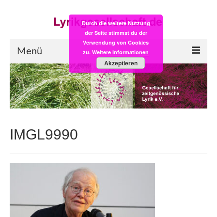
Durch die weitere Nutzung
der Seite stimmst du der
Verwendung von Cookies
Menü
zu.
Weitere Informationen
Akzeptieren
Start
LYRIK:POST
Poesiealbum neu
IMGL9990
Einkaufsladen
Empfehlung des Monats
Videos
Veranstaltungen