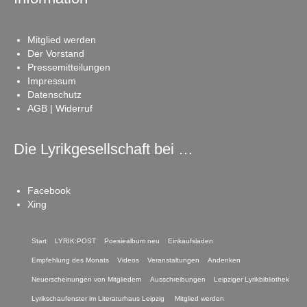
Mitglied werden
Der Vorstand
Pressemitteilungen
Impressum
Datenschutz
AGB | Widerruf
Die Lyrikgesellschaft bei …
Facebook
Xing
Start
LYRIK:POST
Poesiealbum neu
Einkaufsladen
Empfehlung des Monats
Videos
Veranstaltungen
Andenken
Neuerscheinungen von Mitgliedern
Ausschreibungen
Leipziger Lyrikbibliothek
Lyrikschaufenster im Literaturhaus Leipzig
Mitglied werden