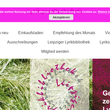
die weitere Nutzung der Seite stimmst du der Verwendung von Cookies zu.
Weitere I
Akzeptieren
m neu
Einkaufsladen
Empfehlung des Monats
Vi
Ausschreibungen
Leipziger Lyrikbibliothek
Lyrik
Mitglied werden