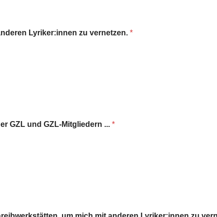
anderen Lyriker:innen zu vernetzen.
*
er GZL und GZL-Mitgliedern ...
*
hreibwerkstätten, um mich mit anderen Lyriker:innen zu ver