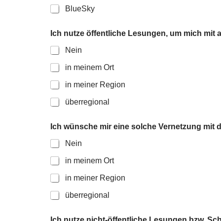
BlueSky
d
Ich nutze öffentliche Lesungen, um mich mit 
e
r
Nein
I
c
in meinem Ort
h
m
in meiner Region
i
r
überregional
Ich wünsche mir eine solche Vernetzung mit d
Nein
in meinem Ort
in meiner Region
überregional
Ich nutze nicht-öffentliche Lesungen bzw. Sc