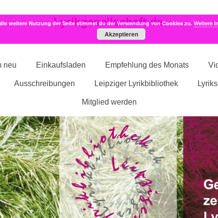
die weitere Nutzung der Seite stimmst du der Verwendung von Cookies zu.
Weitere I
Akzeptieren
m neu
Einkaufsladen
Empfehlung des Monats
Vi
Ausschreibungen
Leipziger Lyrikbibliothek
Lyrik
Mitglied werden