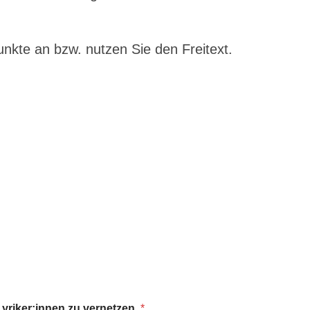
unkte an bzw. nutzen Sie den Freitext.
Lyriker:innen zu vernetzen.
*