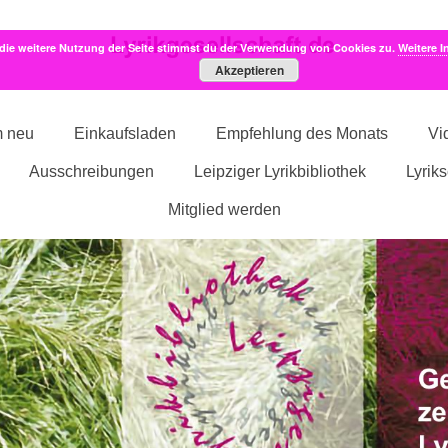
die weitere Nutzung der Seite stimmst du der Verwendung von Cookies zu.
Weitere I
Akzeptieren
m neu
Einkaufsladen
Empfehlung des Monats
Vi
Ausschreibungen
Leipziger Lyrikbibliothek
Lyrik
Mitglied werden