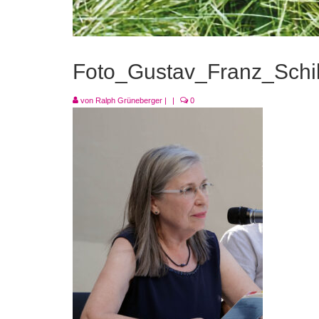
Foto_Gustav_Franz_Schi
von
Ralph Grüneberger
|
|
0