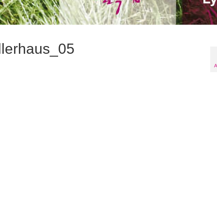
llerhaus_05
A