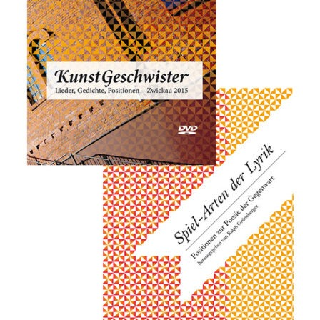
Andenken
Neuerscheinungen von Mitgliedern
Ausschreibungen
Leipziger Lyrikbibliothek
Lyrikschaufenster im Literaturhaus Leipzig
Mitglied werden