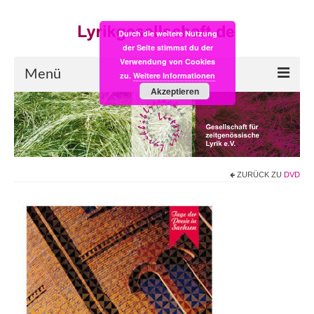
Durch die weitere Nutzung
der Seite stimmst du der
Verwendung von Cookies
Menü
zu.
Weitere Informationen
Akzeptieren
Start
LYRIK:POST
Poesiealbum neu
ZURÜCK ZU
DVD
Einkaufsladen
Empfehlung des Monats
Videos
Veranstaltungen