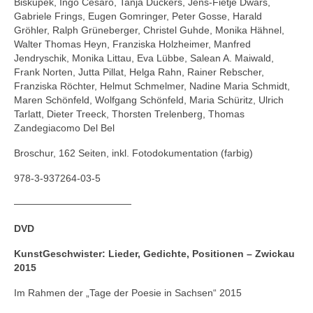
Biskupek, Ingo Cesaro, Tanja Dückers, Jens-Fietje Dwars,
Gabriele Frings, Eugen Gomringer, Peter Gosse, Harald
Gröhler, Ralph Grüneberger, Christel Guhde, Monika Hähnel,
Walter Thomas Heyn, Franziska Holzheimer, Manfred
Jendryschik, Monika Littau, Eva Lübbe, Salean A. Maiwald,
Frank Norten, Jutta Pillat, Helga Rahn, Rainer Rebscher,
Franziska Röchter, Helmut Schmelmer, Nadine Maria Schmidt,
Maren Schönfeld, Wolfgang Schönfeld, Maria Schüritz, Ulrich
Tarlatt, Dieter Treeck, Thorsten Trelenberg, Thomas
Zandegiacomo Del Bel
Broschur, 162 Seiten, inkl. Fotodokumentation (farbig)
978-3-937264-03-5
————————————
DVD
KunstGeschwister: Lieder, Gedichte, Positionen – Zwickau
2015
Im Rahmen der „Tage der Poesie in Sachsen“ 2015