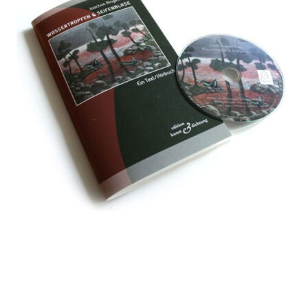
Andenken
Neuerscheinungen von Mitgliedern
Ausschreibungen
Leipziger Lyrikbibliothek
Lyrikschaufenster im Literaturhaus Leipzig
Mitglied werden