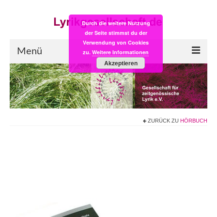
Durch die weitere Nutzung
der Seite stimmst du der
Verwendung von Cookies
Menü
zu.
Weitere Informationen
Akzeptieren
Start
LYRIK:POST
Poesiealbum neu
ZURÜCK ZU
HÖRBUCH
Einkaufsladen
Empfehlung des Monats
Videos
Veranstaltungen