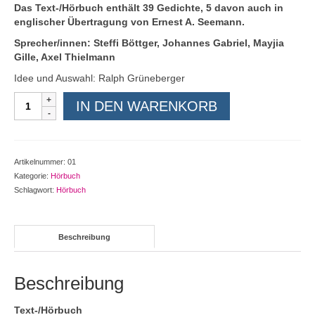
Das Text-/Hörbuch enthält 39 Gedichte, 5 davon auch in
englischer Übertragung von Ernest A. Seemann.
Sprecher/innen: Steffi Böttger, Johannes Gabriel, Mayjia
Gille, Axel Thielmann
Idee und Auswahl: Ralph Grüneberger
Joachim
IN DEN WARENKORB
Ringelnatz
|
Wassertropfen
und
Artikelnummer:
01
Seifenblase
Kategorie:
Hörbuch
|
Schlagwort:
Hörbuch
Ein
Text/Hörbuch
+
Beschreibung
CD
Menge
Beschreibung
Text-/Hörbuch