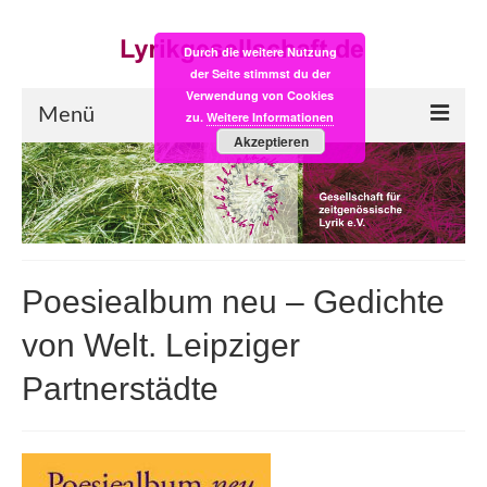
Durch die weitere Nutzung
der Seite stimmst du der
Verwendung von Cookies
Menü
zu.
Weitere Informationen
Akzeptieren
Start
LYRIK:POST
Poesiealbum neu
Poesiealbum neu – Gedichte
Einkaufsladen
von Welt. Leipziger
Empfehlung des Monats
Partnerstädte
Videos
Veranstaltungen