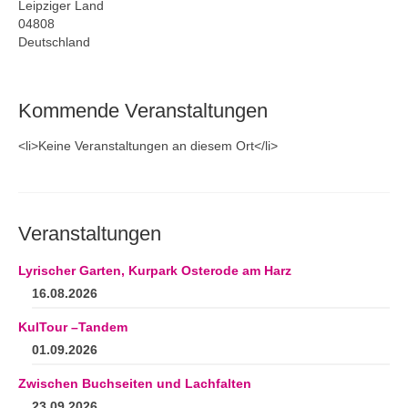
Andenken
Leipziger Land
04808
Neuerscheinungen von Mitgliedern
Deutschland
Ausschreibungen
Kommende Veranstaltungen
Leipziger Lyrikbibliothek
<li>Keine Veranstaltungen an diesem Ort</li>
Lyrikschaufenster im Literaturhaus Leipzig
Mitglied werden
Veranstaltungen
Lyrischer Garten, Kurpark Osterode am Harz
16.08.2026
KulTour –Tandem
01.09.2026
Zwischen Buchseiten und Lachfalten
23.09.2026