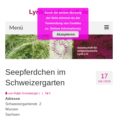
Durch die weitere Nutzung
der Seite stimmst du der
Verwendung von Cookies
Menü
zu.
Weitere Informationen
Akzeptieren
Start
LYRIK:POST
Poesiealbum neu
Seepferdchen im
17
Einkaufsladen
Schweizergarten
JULI 2019
Empfehlung des Monats
von
Ralph Grüneberger
|
|
0
Videos
Adresse
Schweizergartenstr. 2
Veranstaltungen
Wurzen
Sachsen