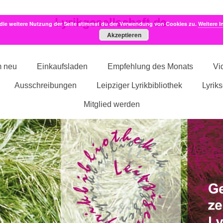
die weitere Nutzung der Seite stimmst du der Verwendung von Cookies zu.
Weitere I
Akzeptieren
m neu
Einkaufsladen
Empfehlung des Monats
Vi
Ausschreibungen
Leipziger Lyrikbibliothek
Lyrik
Mitglied werden