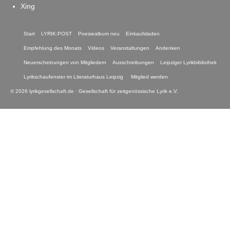
Xing
Start
LYRIK:POST
Poesiealbum neu
Einkaufsladen
Empfehlung des Monats
Videos
Veranstaltungen
Andenken
Neuerscheinungen von Mitgliedern
Ausschreibungen
Leipziger Lyrikbibliothek
Lyrikschaufenster im Literaturhaus Leipzig
Mitglied werden
© 2026 lyrikgesellschaft.de · Gesellschaft für zeitgenössische Lyrik e.V.