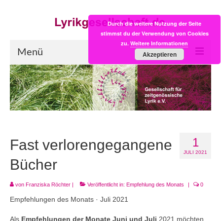
Durch die weitere Nutzung der Seite
stimmst du der Verwendung von Cookies
zu.
Weitere Informationen
Menü
Akzeptieren
Start
LYRIK:POST
Poesiealbum neu
1
Einkaufsladen
Fast verlorengegangene
JULI 2021
Empfehlung des Monats
Bücher
Videos
von
Franziska Röchter
|
Veröffentlicht in:
Empfehlung des Monats
|
0
Empfehlungen des Monats · Juli 2021
Veranstaltungen
Als
Empfehlungen der Monate Juni und Juli
2021 möchten