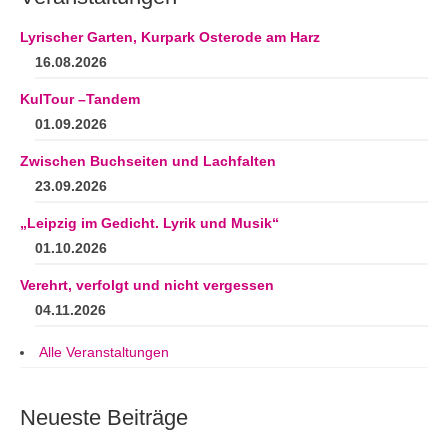
Andenken
Lyrischer Garten, Kurpark Osterode am Harz
Neuerscheinungen von Mitgliedern
16.08.2026
Ausschreibungen
KulTour –Tandem
Leipziger Lyrikbibliothek
01.09.2026
Zwischen Buchseiten und Lachfalten
Lyrikschaufenster im Literaturhaus Leipzig
23.09.2026
Mitglied werden
„Leipzig im Gedicht. Lyrik und Musik“
01.10.2026
Verehrt, verfolgt und nicht vergessen
04.11.2026
Alle Veranstaltungen
Neueste Beiträge