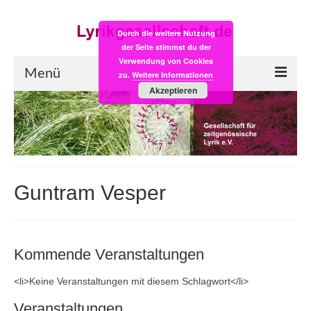
Durch die weitere Nutzung
der Seite stimmst du der
Verwendung von Cookies
Menü
zu.
Weitere Informationen
Akzeptieren
Start
LYRIK:POST
Poesiealbum neu
Guntram Vesper
Einkaufsladen
Empfehlung des Monats
Kommende Veranstaltungen
Videos
<li>Keine Veranstaltungen mit diesem Schlagwort</li>
Veranstaltungen
Veranstaltungen