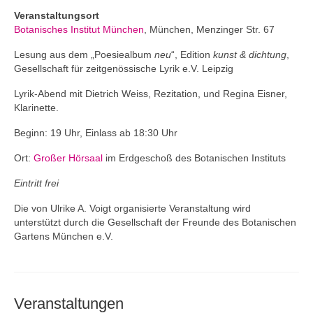
Andenken
Veranstaltungsort
Neuerscheinungen von Mitgliedern
Botanisches Institut München
, München, Menzinger Str. 67
Lesung aus dem „Poesiealbum
neu
“, Edition
kunst & dichtung
,
Ausschreibungen
Gesellschaft für zeitgenössische Lyrik e.V. Leipzig
Leipziger Lyrikbibliothek
Lyrik-Abend mit Dietrich Weiss, Rezitation, und Regina Eisner,
Klarinette.
Lyrikschaufenster im Literaturhaus Leipzig
Beginn: 19 Uhr, Einlass ab 18:30 Uhr
Mitglied werden
Ort:
Großer Hörsaal
im Erdgeschoß des Botanischen Instituts
Eintritt frei
Die von Ulrike A. Voigt organisierte Veranstaltung wird
unterstützt durch die Gesellschaft der Freunde des Botanischen
Gartens München e.V.
Veranstaltungen