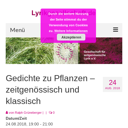
Durch die weitere Nutzung
der Seite stimmst du der
Verwendung von Cookies
Menü
zu.
Weitere Informationen
Akzeptieren
Start
LYRIK:POST
Poesiealbum neu
Gedichte zu Pflanzen –
24
Einkaufsladen
zeitgenössisch und
AUG. 2018
Empfehlung des Monats
klassisch
Videos
von
Ralph Grüneberger
|
|
0
Veranstaltungen
Datum/Zeit
24.08.2018, 19:00 - 21:00