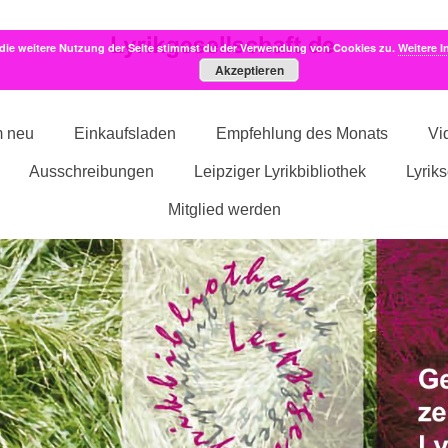
die weitere Nutzung der Seite stimmst du der Verwendung von Cookies zu.
Weitere I
Akzeptieren
m neu
Einkaufsladen
Empfehlung des Monats
Vi
Ausschreibungen
Leipziger Lyrikbibliothek
Lyrik
Mitglied werden