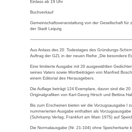
Einlass ab 19 Uhr
Buchverkauf
Gemeinschaftsveranstaltung von der Gesellschaft für z
der Stadt Leipzig
—————————————————————————
Aus Anlass des 20. Todestages des Gründungs-Schirmhe
Auftrag der GZL in der neuen Reihe „Die besondere Edi
Eine limitierte Ausgabe mit 20 ausgewählten Gedichten
seines Vaters sowie Wortbeiträgen von Manfred Bosch,
einem Editorial des Herausgebers.
Die Auflage beträgt 124 Exemplare, davon sind die 2
Originalgrafiken von Karl-Georg Hirsch und Bettina Ha
Bis zum Erscheinen bieten wir die Vorzugsausgabe I z
nummerierten Ausgabe enthalten als Vorzugsausgabe II
(Suhrkamp Verlag, Frankfurt am Main 1975) auf Speic
Die Normalausgabe (Nr. 21-104) ohne Speicherkarte ko