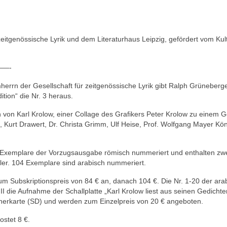
eitgenössische Lyrik und dem Literaturhaus Leipzig, gefördert vom Kul
—-
rrn der Gesellschaft für zeitgenössische Lyrik gibt Ralph Grüneberg
tion“ die Nr. 3 heraus.
 von Karl Krolow, einer Collage des Grafikers Peter Krolow zu einem G
 Kurt Drawert, Dr. Christa Grimm, Ulf Heise, Prof. Wolfgang Mayer Kö
0 Exemplare der Vorzugsausgabe römisch nummeriert und enthalten zw
ller. 104 Exemplare sind arabisch nummeriert.
um Subskriptionspreis von 84 € an, danach 104 €. Die Nr. 1-20 der ara
 die Aufnahme der Schallplatte „Karl Krolow liest aus seinen Gedichte
herkarte (SD) und werden zum Einzelpreis von 20 € angeboten.
stet 8 €.