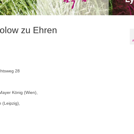
rolow zu Ehren
A
ichtsweg 28
 Mayer König (Wien),
 (Leipzig),