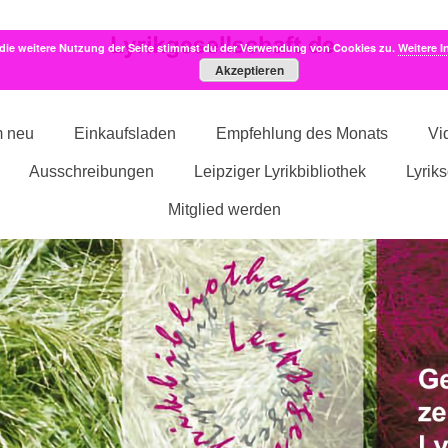
die weitere Nutzung der Seite stimmst du der Verwendung von Cookies zu.
Weitere I
Akzeptieren
m neu
Einkaufsladen
Empfehlung des Monats
Vi
Ausschreibungen
Leipziger Lyrikbibliothek
Lyrik
Mitglied werden