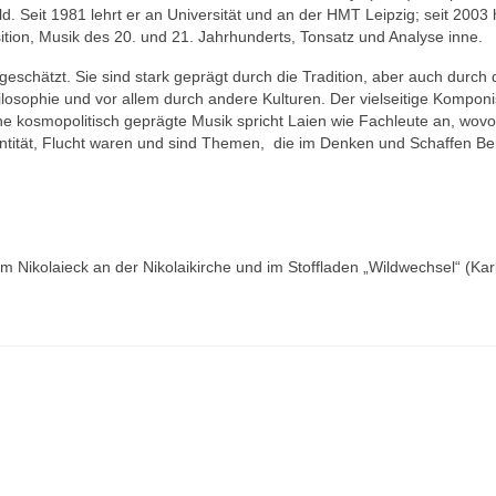
ld. Seit 1981 lehrt er an Universität und an der HMT Leipzig; seit 2003 
sition, Musik des 20. und 21. Jahrhunderts, Tonsatz und Analyse inne.
schätzt. Sie sind stark geprägt durch die Tradition, aber auch durch
hilosophie und vor allem durch andere Kulturen. Der vielseitige Komponis
ne kosmopolitisch geprägte Musik spricht Laien wie Fachleute an, wov
entität, Flucht waren und sind Themen, die im Denken und Schaffen Be
m Nikolaieck an der Nikolaikirche und im Stoffladen „Wildwechsel“ (Kar