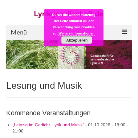
Durch die weitere Nutzung
der Seite stimmst du der
Verwendung von Cookies
Menü
zu.
Weitere Informationen
Akzeptieren
Start
LYRIK:POST
Poesiealbum neu
Lesung und Musik
Einkaufsladen
Empfehlung des Monats
Kommende Veranstaltungen
Videos
„Leipzig im Gedicht. Lyrik und Musik“
- 01.10.2026 - 19:00 -
Veranstaltungen
21:00