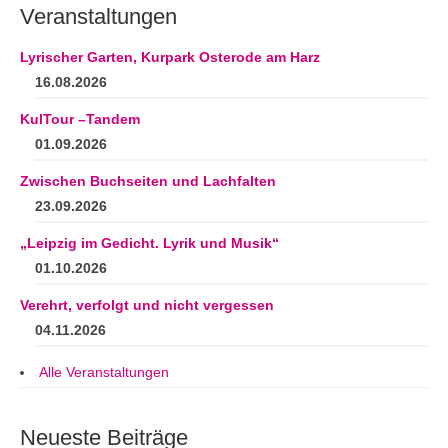
Andenken
Veranstaltungen
Neuerscheinungen von Mitgliedern
Lyrischer Garten, Kurpark Osterode am Harz
Ausschreibungen
16.08.2026
KulTour –Tandem
Leipziger Lyrikbibliothek
01.09.2026
Lyrikschaufenster im Literaturhaus Leipzig
Zwischen Buchseiten und Lachfalten
Mitglied werden
23.09.2026
„Leipzig im Gedicht. Lyrik und Musik“
01.10.2026
Verehrt, verfolgt und nicht vergessen
04.11.2026
Alle Veranstaltungen
Neueste Beiträge