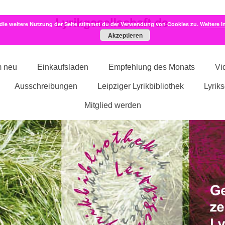
die weitere Nutzung der Seite stimmst du der Verwendung von Cookies zu.
Weitere I
Akzeptieren
m neu
Einkaufsladen
Empfehlung des Monats
Vi
Ausschreibungen
Leipziger Lyrikbibliothek
Lyrik
Mitglied werden