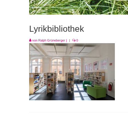
Lyrikbibliothek
von
Ralph Grüneberger
|
|
0